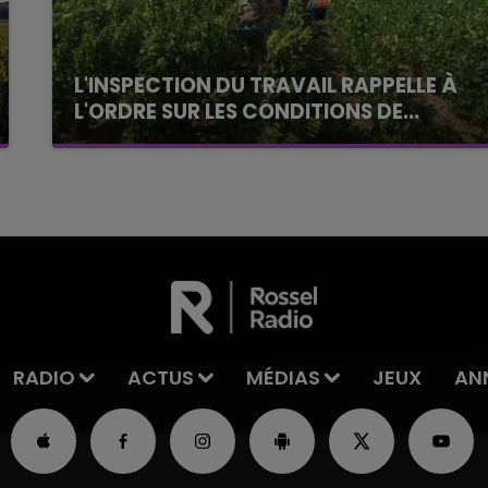
L'INSPECTION DU TRAVAIL RAPPELLE À
L'ORDRE SUR LES CONDITIONS DE...
Alors que les dates de début des vendange
2026 s'est avéré être plus précoce que prévu,
l'inspection du Travail en profite pour rappeler
les conditions de...
RADIO
ACTUS
MÉDIAS
JEUX
AN