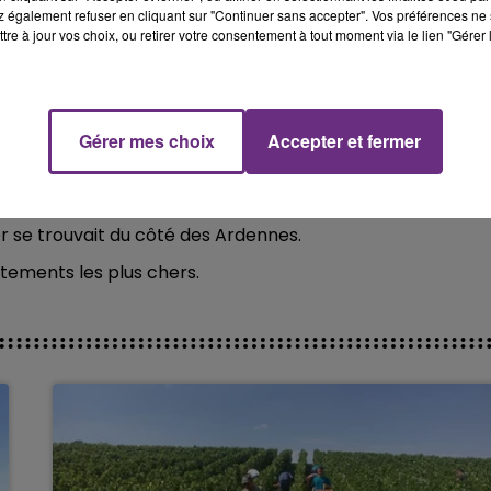
 également refuser en cliquant sur "Continuer sans accepter". Vos préférences ne 
14h00 - 15h00
tre à jour vos choix, ou retirer votre consentement à tout moment via le lien "Gérer 
La Radio Pop
ce ?
ne plateforme de réductions en ligne (CupoNation) dévoile
Gérer mes choix
Accepter et fermer
er se trouvait du côté des Ardennes.
tements les plus chers.