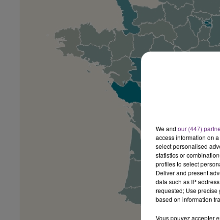
LE BEST OF DE LA FAMILLE
CHAMPAGNE FM
We and
our (447) partn
access information on a 
select personalised ad
statistics or combinatio
profiles to select person
Deliver and present adv
data such as IP address 
requested; Use precise g
based on information tra
Vous pouvez accepter en 