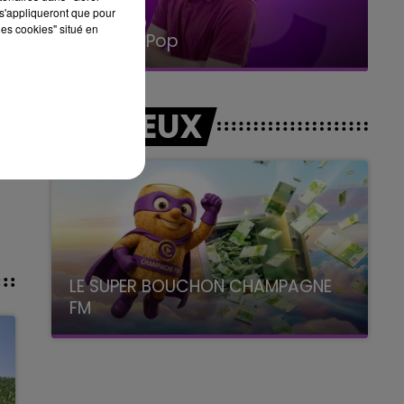
s'appliqueront que pour
15h00 - 19h00
les cookies" situé en
Le Club Champagne FM
LES JEUX
LE SUPER BOUCHON CHAMPAGNE
FM
avec La Famille Champagne FM, à 8H10