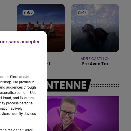
10h00 - 14h00
LE TICKET DE CAISSE
3h50
3h50
3h47
3h47
uer sans accepter
MUSE
ADELE CASTILLON
Starlight
Ete Avec Toi
erest: Store and/or
A L'ANTENNE
tising; Use profiles to
tand audiences through
personalise content; Use
 fraud, and fix errors;
 may process personal
mation actively
vices; Identify devices
rtenaires dans "Gérer