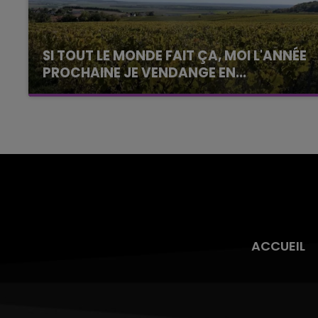
SI TOUT LE MONDE FAIT ÇA, MOI L'ANNÉE
PROCHAINE JE VENDANGE EN...
La vendange en Champagne a débuté ce jeudi
6 août dans la commune de Montgueux (Aube).
Du jamais vu !
ACCUEIL