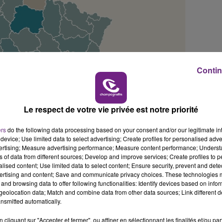
6h00 - 10h00
LA FAMILLE
Contin
Le respect de votre vie privée est notre priorité
ers
do the following data processing based on your consent and/or our legitimate int
device; Use limited data to select advertising; Create profiles for personalised adver
vertising; Measure advertising performance; Measure content performance; Unders
ns of data from different sources; Develop and improve services; Create profiles to 
alised content; Use limited data to select content; Ensure security, prevent and detect
ertising and content; Save and communicate privacy choices. These technologies
and browsing data to offer following functionalities: Identify devices based on infor
eolocation data; Match and combine data from other data sources; Link different de
nsmitted automatically.
cliquant sur "Accepter et fermer", ou affiner en sélectionnant les finalités et/ou pa