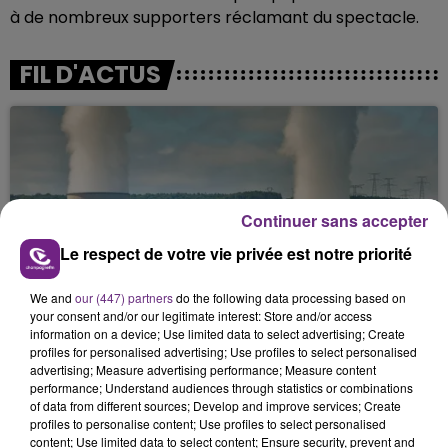
à de nombreux supporters réclamant du spectacle.
FIL D'ACTUS
Continuer sans accepter
Le respect de votre vie privée est notre priorité
LA CENTRALE NUCLÉAIRE DE CHOOZ
We and
our (447) partners
do the following data processing based on
TOUJOURS À L'ARRÊT
your consent and/or our legitimate interest: Store and/or access
information on a device; Use limited data to select advertising; Create
Cela fait déjà une semaine que la centrale
profiles for personalised advertising; Use profiles to select personalised
nucléaire ardennaise est à l'arrêt. Une situation
advertising; Measure advertising performance; Measure content
justifiée par la sécheresse intense qui est toujours
performance; Understand audiences through statistics or combinations
of data from different sources; Develop and improve services; Create
présente.
profiles to personalise content; Use profiles to select personalised
content; Use limited data to select content; Ensure security, prevent and