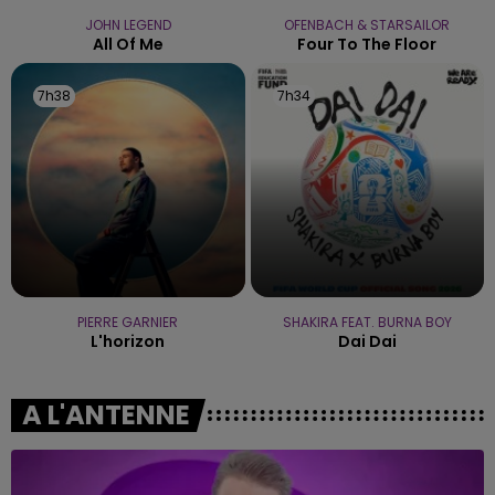
JOHN LEGEND
OFENBACH & STARSAILOR
All Of Me
Four To The Floor
7h38
7h38
7h34
7h34
PIERRE GARNIER
SHAKIRA FEAT. BURNA BOY
L'horizon
Dai Dai
A L'ANTENNE