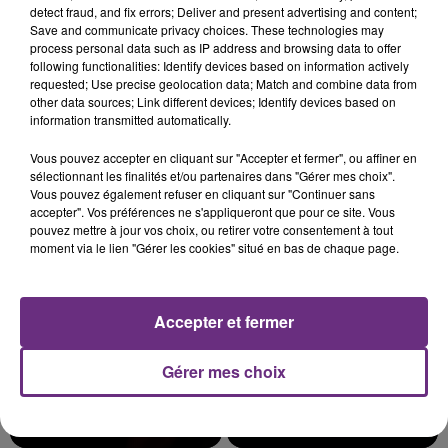
detect fraud, and fix errors; Deliver and present advertising and content;
Save and communicate privacy choices. These technologies may
process personal data such as IP address and browsing data to offer
following functionalities: Identify devices based on information actively
requested; Use precise geolocation data; Match and combine data from
LE MAGASIN JOUÉCLUB DE REIMS FERME
other data sources; Link different devices; Identify devices based on
SES PORTES
information transmitted automatically.
C'était l'une des institutions du centre-ville
Vous pouvez accepter en cliquant sur "Accepter et fermer", ou affiner en
rémois. Le magasin JouéClub est contraint de
sélectionnant les finalités et/ou partenaires dans "Gérer mes choix".
fermer ses portes.
Vous pouvez également refuser en cliquant sur "Continuer sans
TITRES DIFFUSÉS
accepter". Vos préférences ne s'appliqueront que pour ce site. Vous
pouvez mettre à jour vos choix, ou retirer votre consentement à tout
moment via le lien "Gérer les cookies" situé en bas de chaque page.
7h44
7h44
7h41
7h41
Accepter et fermer
Gérer mes choix