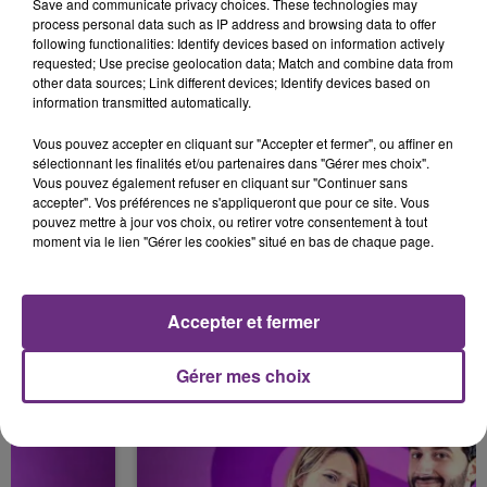
Save and communicate privacy choices. These technologies may
process personal data such as IP address and browsing data to offer
23h03
23h03
23h00
23h00
following functionalities: Identify devices based on information actively
requested; Use precise geolocation data; Match and combine data from
other data sources; Link different devices; Identify devices based on
information transmitted automatically.
Vous pouvez accepter en cliquant sur "Accepter et fermer", ou affiner en
sélectionnant les finalités et/ou partenaires dans "Gérer mes choix".
Vous pouvez également refuser en cliquant sur "Continuer sans
accepter". Vos préférences ne s'appliqueront que pour ce site. Vous
pouvez mettre à jour vos choix, ou retirer votre consentement à tout
moment via le lien "Gérer les cookies" situé en bas de chaque page.
JEREMY FREROT
ALEX WARREN
Un Homme
Fever Dream
Accepter et fermer
A L'ANTENNE
Gérer mes choix