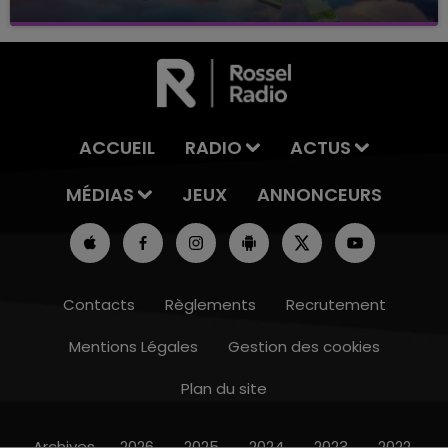
avec La Famille Champagne FM, à 8H10
ACCUEIL
RADIO
ACTUS
MÉDIAS
JEUX
ANNONCEURS
Contacts
Règlements
Recrutement
Mentions Légales
Gestion des cookies
Plan du site
10h00 - 14h00
LE TICKET DE CAISSE
Archives
2026
2025
2024
2023
2022