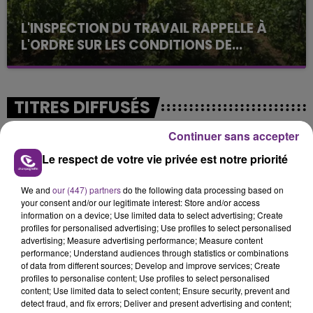
L'INSPECTION DU TRAVAIL RAPPELLE À
L'ORDRE SUR LES CONDITIONS DE...
Alors que les dates de début des vendange 2026
s'est avéré être plus précoce que prévu,
l'inspection du Travail en profite pour rappeler
TITRES DIFFUSÉS
les conditions de...
Continuer sans accepter
23h09
23h09
23h05
23h05
Le respect de votre vie privée est notre priorité
We and
our (447) partners
do the following data processing based on
your consent and/or our legitimate interest: Store and/or access
information on a device; Use limited data to select advertising; Create
profiles for personalised advertising; Use profiles to select personalised
advertising; Measure advertising performance; Measure content
performance; Understand audiences through statistics or combinations
of data from different sources; Develop and improve services; Create
profiles to personalise content; Use profiles to select personalised
content; Use limited data to select content; Ensure security, prevent and
P!NK
MYLES SMITH & NIALL HORAN
detect fraud, and fix errors; Deliver and present advertising and content;
Sober
Drive Safe