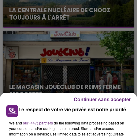
LA CENTRALE NUCLÉAIRE DE CHOOZ
TOUJOURS À L'ARRÊT
Cela fait déjà une semaine que la centrale
nucléaire ardennaise est à l'arrêt. Une situation
justifiée par la sécheresse intense qui est toujours
présente.
LE MAGASIN JOUÉCLUB DE REIMS FERME
SES PORTES
Continuer sans accepter
C'était l'une des institutions du centre-ville
rémois. Le magasin JouéClub est contraint de
Le respect de votre vie privée est notre priorité
fermer ses portes.
TITRES DIFFUSÉS
We and
our (447) partners
do the following data processing based on
your consent and/or our legitimate interest: Store and/or access
information on a device; Use limited data to select advertising; Create