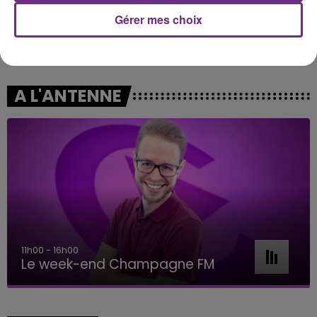
Gérer mes choix
SHANIA TWAIN
JEREMY FREROT
That Don't Impress Me
Frerot
Much
A L'ANTENNE
11h00 - 16h00
Le week-end Champagne FM