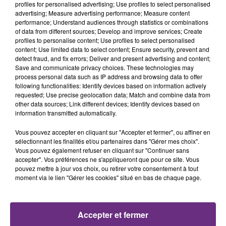
profiles for personalised advertising; Use profiles to select personalised
11h17
11h17
11h08
11h08
advertising; Measure advertising performance; Measure content
performance; Understand audiences through statistics or combinations
of data from different sources; Develop and improve services; Create
profiles to personalise content; Use profiles to select personalised
content; Use limited data to select content; Ensure security, prevent and
detect fraud, and fix errors; Deliver and present advertising and content;
Save and communicate privacy choices. These technologies may
process personal data such as IP address and browsing data to offer
following functionalities: Identify devices based on information actively
requested; Use precise geolocation data; Match and combine data from
other data sources; Link different devices; Identify devices based on
MANON LISA
TEMPER CITY
information transmitted automatically.
Le Petit Pecheur
Self Aware
Vous pouvez accepter en cliquant sur "Accepter et fermer", ou affiner en
11h04
11h04
11h02
11h02
sélectionnant les finalités et/ou partenaires dans "Gérer mes choix".
Vous pouvez également refuser en cliquant sur "Continuer sans
accepter". Vos préférences ne s'appliqueront que pour ce site. Vous
pouvez mettre à jour vos choix, ou retirer votre consentement à tout
moment via le lien "Gérer les cookies" situé en bas de chaque page.
Accepter et fermer