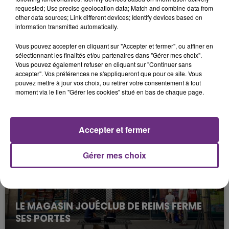
requested; Use precise geolocation data; Match and combine data from
other data sources; Link different devices; Identify devices based on
information transmitted automatically.
Vous pouvez accepter en cliquant sur "Accepter et fermer", ou affiner en
sélectionnant les finalités et/ou partenaires dans "Gérer mes choix".
Vous pouvez également refuser en cliquant sur "Continuer sans
accepter". Vos préférences ne s'appliqueront que pour ce site. Vous
LA CENTRALE NUCLÉAIRE DE CHOOZ
pouvez mettre à jour vos choix, ou retirer votre consentement à tout
TOUJOURS À L'ARRÊT
moment via le lien "Gérer les cookies" situé en bas de chaque page.
Cela fait déjà une semaine que la centrale
nucléaire ardennaise est à l'arrêt. Une situation
justifiée par la sécheresse intense qui est toujours
Accepter et fermer
présente.
Gérer mes choix
LE MAGASIN JOUÉCLUB DE REIMS FERME
SES PORTES