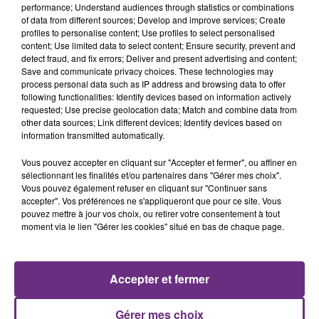
performance; Understand audiences through statistics or combinations
of data from different sources; Develop and improve services; Create
profiles to personalise content; Use profiles to select personalised
content; Use limited data to select content; Ensure security, prevent and
detect fraud, and fix errors; Deliver and present advertising and content;
Save and communicate privacy choices. These technologies may
7 août 2026
process personal data such as IP address and browsing data to offer
LA CENTRALE NUCLÉAIRE DE CHOOZ
following functionalities: Identify devices based on information actively
TOUJOURS À L'ARRÊT
requested; Use precise geolocation data; Match and combine data from
other data sources; Link different devices; Identify devices based on
Cela fait déjà une semaine que la centrale
information transmitted automatically.
nucléaire ardennaise est à l'arrêt. Une situation
justifiée par la sécheresse intense qui est toujours
Vous pouvez accepter en cliquant sur "Accepter et fermer", ou affiner en
sélectionnant les finalités et/ou partenaires dans "Gérer mes choix".
présente.
Vous pouvez également refuser en cliquant sur "Continuer sans
accepter". Vos préférences ne s'appliqueront que pour ce site. Vous
pouvez mettre à jour vos choix, ou retirer votre consentement à tout
moment via le lien "Gérer les cookies" situé en bas de chaque page.
7 août 2026
LE MAGASIN JOUÉCLUB DE REIMS FERME
Accepter et fermer
SES PORTES
C'était l'une des institutions du centre-ville
Gérer mes choix