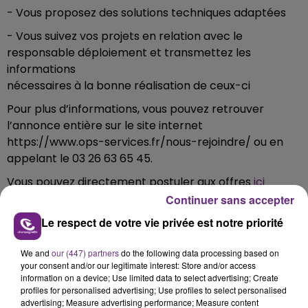
- Vous proposez des solutions techniques adaptées
- Vous suivez vos projets en relation avec le
responsable déploiement et transmettez les
informations
nécessaires à la bonne réalisation de ceux-ci
Pour plus d’informations, vous pouvez retrouver
l’annonce entière sur le site internet
https://www.ops-services.fr/nous-rejoindre/ ou en
appelant le 03 26 63 65 45.
Vous pouvez directement postuler aux offres
ici
Continuer sans accepter
Le respect de votre vie privée est notre priorité
FIL D'ACTU
We and
our (447) partners
do the following data processing based on
your consent and/or our legitimate interest: Store and/or access
information on a device; Use limited data to select advertising; Create
profiles for personalised advertising; Use profiles to select personalised
advertising; Measure advertising performance; Measure content