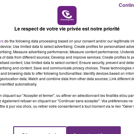
19h00 - 19h15
lai d’ajournement.
Contin
LA POP MACHINE - CHAMPAGNE FM
Le respect de votre vie privée est notre priorité
ers
do the following data processing based on your consent and/or our legitimate int
device; Use limited data to select advertising; Create profiles for personalised adver
vertising; Measure advertising performance; Measure content performance; Unders
ns of data from different sources; Develop and improve services; Create profiles to 
alised content; Use limited data to select content; Ensure security, prevent and detect
ertising and content; Save and communicate privacy choices. These technologies
and browsing data to offer following functionalities: Identify devices based on infor
eolocation data; Match and combine data from other data sources; Link different de
nsmitted automatically.
LE MAGASIN JOUÉCLUB DE REIMS FERME
SES PORTES
cliquant sur "Accepter et fermer", ou affiner en sélectionnant les finalités et/ou pa
 également refuser en cliquant sur "Continuer sans accepter". Vos préférences ne 
C'était l'une des institutions du centre-ville
tre à jour vos choix, ou retirer votre consentement à tout moment via le lien "Gérer 
rémois. Le magasin JouéClub est contraint de
fermer ses portes.