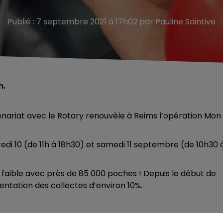
Publié : 7 septembre 2021 à 17h02 par Pauline Saintive
n.
enariat avec le Rotary renouvèle à Reims l’opération Mon
redi 10 (de 11h à 18h30) et samedi 11 septembre (de 10h30 
p faible avec près de 85 000 poches ! Depuis le début de
uentation des collectes d’environ 10%.
on sang. Avant et après l’injection du vaccin contre la