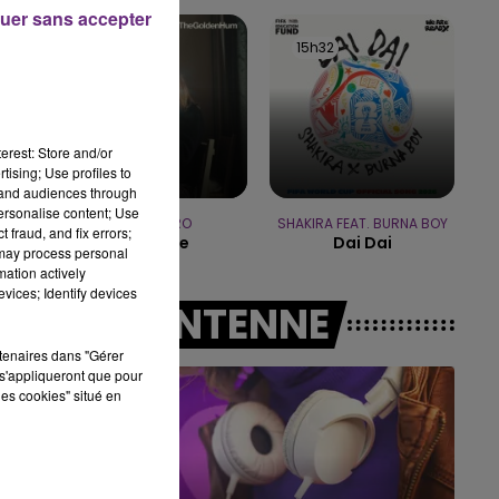
19h15 - 20h00
uer sans accepter
LA RADIO POP
15h36
15h36
15h32
15h32
erest: Store and/or
tising; Use profiles to
tand audiences through
personalise content; Use
REMY ZERO
SHAKIRA FEAT. BURNA BOY
 fraud, and fix errors;
Save Me
Dai Dai
 may process personal
mation actively
vices; Identify devices
A L'ANTENNE
rtenaires dans "Gérer
s'appliqueront que pour
les cookies" situé en