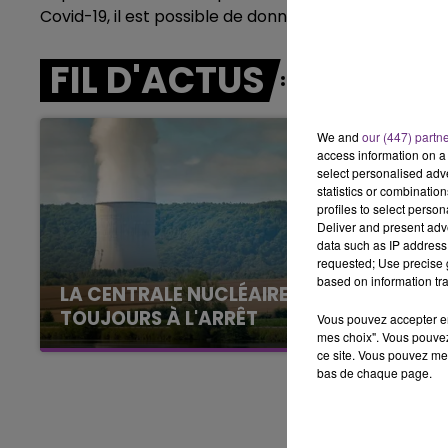
15h00 - 19h00
Covid-19, il est possible de donner son sang, sans dé
LE CLUB CHAMPAGNE FM
FIL D'ACTUS
We and
our (447) partn
access information on a 
select personalised ad
statistics or combinatio
profiles to select person
Deliver and present adv
data such as IP address 
requested; Use precise g
based on information tra
LA CENTRALE NUCLÉAIRE DE CHOOZ
TOUJOURS À L'ARRÊT
Vous pouvez accepter en 
mes choix". Vous pouvez
Cela fait déjà une semaine que la centrale
ce site. Vous pouvez met
nucléaire ardennaise est à l'arrêt. Une situation
bas de chaque page.
justifiée par la sécheresse intense qui est
toujours présente.