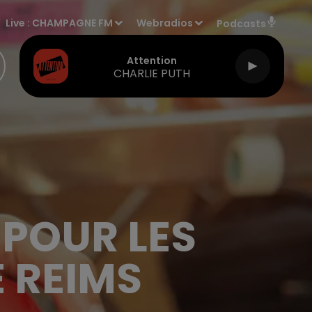
Live :
CHAMPAGNE FM
Webradios
Podcasts
Attention
CHARLIE PUTH
POUR LES
E REIMS