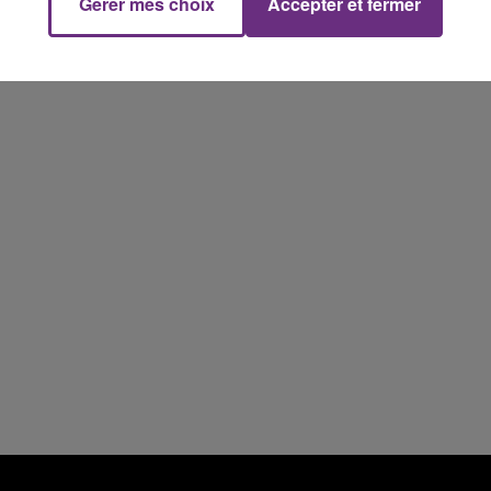
5h00 - 6h00
Gérer mes choix
Accepter et fermer
LE BEST OF DE LA FAMILLE
CHAMPAGNE FM