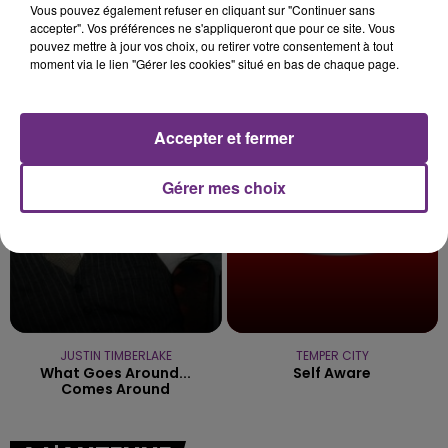
Vous pouvez également refuser en cliquant sur "Continuer sans
accepter". Vos préférences ne s'appliqueront que pour ce site. Vous
pouvez mettre à jour vos choix, ou retirer votre consentement à tout
moment via le lien "Gérer les cookies" situé en bas de chaque page.
ARIANA GRANDE & KENDJI
TAYLOR SWIFT
One Last Time (attends-
I Knew It, I Knew You
Moi)
Accepter et fermer
21h04
21h04
21h01
21h01
Gérer mes choix
JUSTIN TIMBERLAKE
TEMPER CITY
What Goes Around...
Self Aware
Comes Around