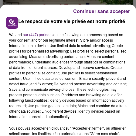
présente.
Continuer sans accepter
Le respect de votre vie privée est notre priorité
We and
our (447) partners
do the following data processing based on
your consent and/or our legitimate interest: Store and/or access
LE MAGASIN JOUÉCLUB DE REIMS FERME
information on a device; Use limited data to select advertising; Create
SES PORTES
profiles for personalised advertising; Use profiles to select personalised
advertising; Measure advertising performance; Measure content
C'était l'une des institutions du centre-ville
performance; Understand audiences through statistics or combinations
rémois. Le magasin JouéClub est contraint de
of data from different sources; Develop and improve services; Create
fermer ses portes.
profiles to personalise content; Use profiles to select personalised
TITRES DIFFUSÉS
content; Use limited data to select content; Ensure security, prevent and
detect fraud, and fix errors; Deliver and present advertising and content;
Save and communicate privacy choices. These technologies may
process personal data such as IP address and browsing data to offer
21h11
21h11
21h08
21h08
following functionalities: Identify devices based on information actively
requested; Use precise geolocation data; Match and combine data from
other data sources; Link different devices; Identify devices based on
information transmitted automatically.
Vous pouvez accepter en cliquant sur "Accepter et fermer", ou affiner en
sélectionnant les finalités et/ou partenaires dans "Gérer mes choix".