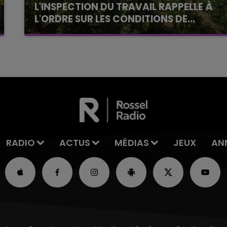
L'INSPECTION DU TRAVAIL RAPPELLE À
L'ORDRE SUR LES CONDITIONS DE...
Alors que les dates de début des vendange
2026 s'est avéré être plus précoce que prévu,
l'inspection du Travail en profite pour rappeler
les conditions de...
RADIO
ACTUS
MÉDIAS
JEUX
AN