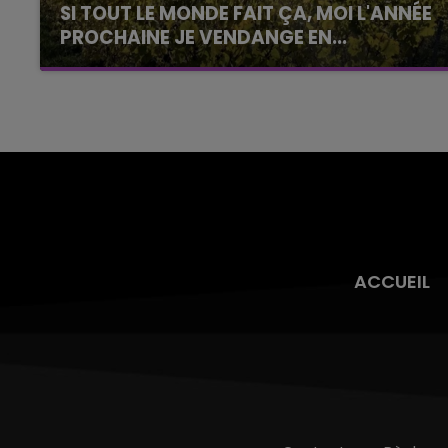
SI TOUT LE MONDE FAIT ÇA, MOI L'ANNÉE
PROCHAINE JE VENDANGE EN...
La vendange en Champagne a débuté ce jeudi
6 août dans la commune de Montgueux (Aube).
Du jamais vu !
ACCUEIL