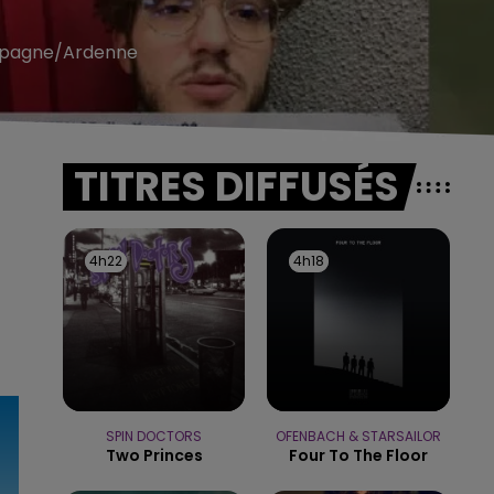
ampagne/Ardenne
TITRES DIFFUSÉS
4h22
4h22
4h18
4h18
SPIN DOCTORS
OFENBACH & STARSAILOR
Two Princes
Four To The Floor