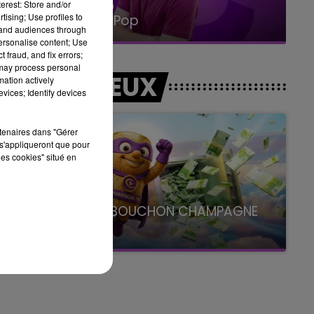
erest: Store and/or
15h00 - 19h00
tising; Use profiles to
Le Club Champagne FM
tand audiences through
personalise content; Use
 fraud, and fix errors;
 may process personal
LES JEUX
mation actively
vices; Identify devices
rtenaires dans "Gérer
s'appliqueront que pour
les cookies" situé en
e
LE SUPER BOUCHON CHAMPAGNE
FM
avec La Famille Champagne FM, à 8H10