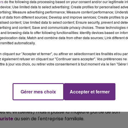
ers
do the following data processing based on your consent and/or our legitimate int
14h00 - 15h00
device; Use limited data to select advertising; Create profiles for personalised adver
La Radio Pop
vertising; Measure advertising performance; Measure content performance; Unders
ns of data from different sources; Develop and improve services; Create profiles to 
alised content; Use limited data to select content; Ensure security, prevent and detect
ant tout un fan de football. Le jeune homme supporte deux
ertising and content; Save and communicate privacy choices. These technologies
t le
CSSA
, le club de ses racines. Le Sedannais a d'ailleurs
and browsing data to offer following functionalities: Identify devices based on infor
années :
"j'ai joué au CSSA jusqu'en 18 Nationaux...
eolocation data; Match and combine data from other data sources; Link different de
nsmitted automatically.
nt.
cliquant sur "Accepter et fermer", ou affiner en sélectionnant les finalités et/ou pa
e joueur de football professionnel, son nom est tout de
 également refuser en cliquant sur "Continuer sans accepter". Vos préférences ne 
tre à jour vos choix, ou retirer votre consentement à tout moment via le lien "Gérer 
foot.
"En 2019 j'avais été approché par le Racing Club d
i recherchait un joueur pour représenter le club".
 club avait manqué l'accession en Ligue 1 cette année là.
Gérer mes choix
Accepter et fermer
 et virtuelles) mais il passe la majeure partie de son
euriste
au sein de l'entreprise familiale.