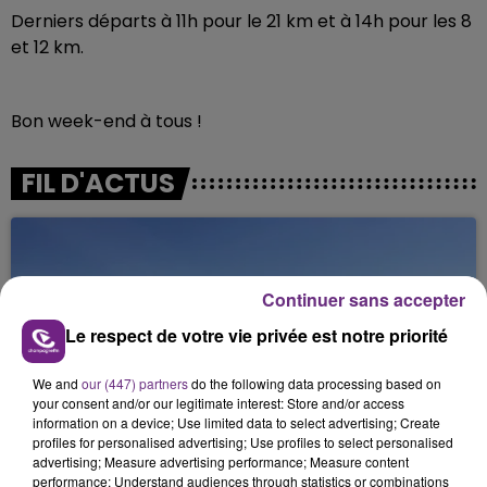
Derniers départs à 11h pour le 21 km et à 14h pour les 8
et 12 km.
Bon week-end à tous !
FIL D'ACTUS
Continuer sans accepter
Le respect de votre vie privée est notre priorité
We and
our (447) partners
do the following data processing based on
your consent and/or our legitimate interest: Store and/or access
SI TOUT LE MONDE FAIT ÇA, MOI L'ANNÉE
information on a device; Use limited data to select advertising; Create
PROCHAINE JE VENDANGE EN...
profiles for personalised advertising; Use profiles to select personalised
advertising; Measure advertising performance; Measure content
La vendange en Champagne a débuté ce jeudi 6
performance; Understand audiences through statistics or combinations