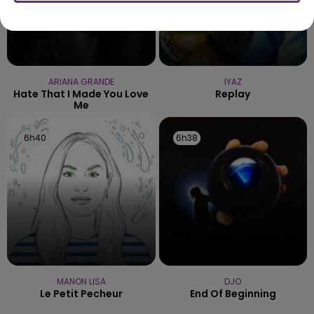
ARIANA GRANDE
IYAZ
Hate That I Made You Love
Replay
Me
6h40
6h40
6h38
6h38
MANON LISA
DJO
Le Petit Pecheur
End Of Beginning