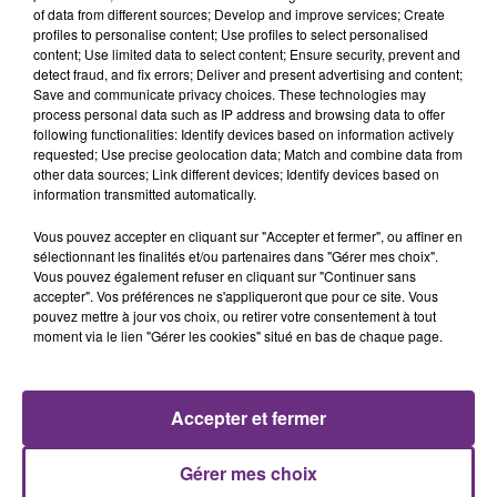
août dans la commune de Montgueux (Aube). Du
of data from different sources; Develop and improve services; Create
jamais vu !
profiles to personalise content; Use profiles to select personalised
content; Use limited data to select content; Ensure security, prevent and
detect fraud, and fix errors; Deliver and present advertising and content;
Save and communicate privacy choices. These technologies may
process personal data such as IP address and browsing data to offer
following functionalities: Identify devices based on information actively
requested; Use precise geolocation data; Match and combine data from
other data sources; Link different devices; Identify devices based on
information transmitted automatically.
L'INSPECTION DU TRAVAIL RAPPELLE À
L'ORDRE SUR LES CONDITIONS DE...
Vous pouvez accepter en cliquant sur "Accepter et fermer", ou affiner en
sélectionnant les finalités et/ou partenaires dans "Gérer mes choix".
Alors que les dates de début des vendange 2026
Vous pouvez également refuser en cliquant sur "Continuer sans
s'est avéré être plus précoce que prévu,
accepter". Vos préférences ne s'appliqueront que pour ce site. Vous
l'inspection du Travail en profite pour rappeler
pouvez mettre à jour vos choix, ou retirer votre consentement à tout
TITRES DIFFUSÉS
moment via le lien "Gérer les cookies" situé en bas de chaque page.
les conditions de...
6h46
6h46
6h43
6h43
Accepter et fermer
Gérer mes choix