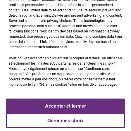
lourd. Très grièvement blessée, la jeune femme
profiles to personalise content; Use profiles to select personalised
content; Use limited data to select content; Ensure security, prevent and
de 20 ans a été...
detect fraud, and fix errors; Deliver and present advertising and content;
Save and communicate privacy choices. These technologies may
process personal data such as IP address and browsing data to offer
following functionalities: Identify devices based on information actively
requested; Use precise geolocation data; Match and combine data from
other data sources; Link different devices; Identify devices based on
information transmitted automatically.
SI TOUT LE MONDE FAIT ÇA, MOI L'ANNÉE
PROCHAINE JE VENDANGE EN...
Vous pouvez accepter en cliquant sur "Accepter et fermer", ou affiner en
sélectionnant les finalités et/ou partenaires dans "Gérer mes choix".
La vendange en Champagne a débuté ce jeudi 6
Vous pouvez également refuser en cliquant sur "Continuer sans
août dans la commune de Montgueux (Aube). Du
accepter". Vos préférences ne s'appliqueront que pour ce site. Vous
jamais vu !
pouvez mettre à jour vos choix, ou retirer votre consentement à tout
TITRES DIFFUSÉS
moment via le lien "Gérer les cookies" situé en bas de chaque page.
9h32
9h32
9h29
9h29
Accepter et fermer
Gérer mes choix