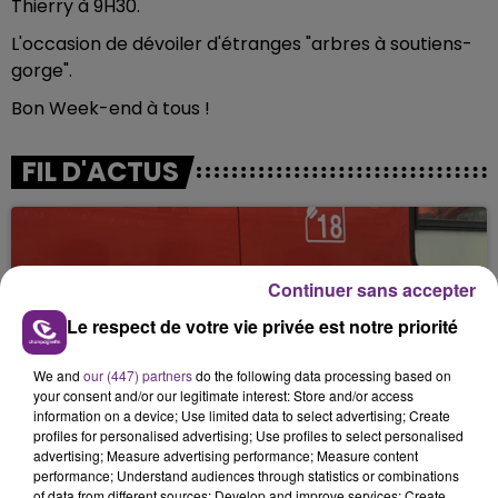
Thierry à 9H30.
L'occasion de dévoiler d'étranges "arbres à soutiens-
gorge".
Bon Week-end à tous !
FIL D'ACTUS
Continuer sans accepter
Le respect de votre vie privée est notre priorité
We and
our (447) partners
do the following data processing based on
your consent and/or our legitimate interest: Store and/or access
UNE JEUNE AUTOMOBILISTE GRIÈVEMENT
information on a device; Use limited data to select advertising; Create
BLESSÉE
profiles for personalised advertising; Use profiles to select personalised
advertising; Measure advertising performance; Measure content
Une automobiliste s'est retrouvée piégée dans
performance; Understand audiences through statistics or combinations
son véhicule après une collision avec un poids
of data from different sources; Develop and improve services; Create