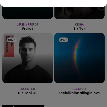
JEREMY FREROT
KE$HA
Frerot
Tik Tok
9h24
9h24
9h22
9h22
JULIEN LIEB
COLDPLAY
Dis-Moi Ou
Feelslikeimfallinginlove