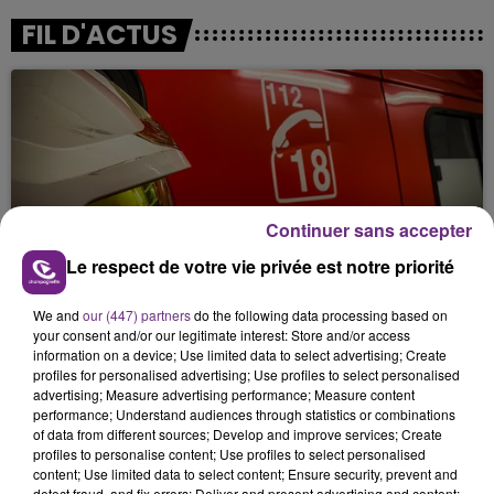
FIL D'ACTUS
Continuer sans accepter
Le respect de votre vie privée est notre priorité
UN FEU DE REMORQUE BLOQUE LA
CIRCULATION DANS LES ARDENNES
We and
our (447) partners
do the following data processing based on
Un feu de remorque s'est déclaré ce mercredi en
your consent and/or our legitimate interest: Store and/or access
fin de matinée sur l'A34.
information on a device; Use limited data to select advertising; Create
profiles for personalised advertising; Use profiles to select personalised
advertising; Measure advertising performance; Measure content
performance; Understand audiences through statistics or combinations
of data from different sources; Develop and improve services; Create
profiles to personalise content; Use profiles to select personalised
content; Use limited data to select content; Ensure security, prevent and
detect fraud, and fix errors; Deliver and present advertising and content;