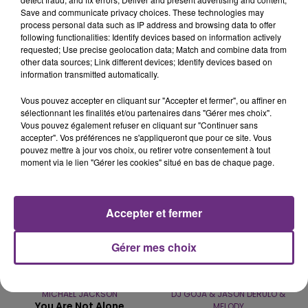
Save and communicate privacy choices. These technologies may
process personal data such as IP address and browsing data to offer
VENEZ FÊTER CE WEEK-END
following functionalities: Identify devices based on information actively
L'ANNIVERSAIRE DE WOINIC
requested; Use precise geolocation data; Match and combine data from
other data sources; Link different devices; Identify devices based on
Ce samedi 8 août sera un grand jour :
information transmitted automatically.
l'anniversaire du plus gros sanglier du monde.
Une fête est donc organisée et vous êtes tous
Vous pouvez accepter en cliquant sur "Accepter et fermer", ou affiner en
TITRES DIFFUSÉS
sélectionnant les finalités et/ou partenaires dans "Gérer mes choix".
conviés !
Vous pouvez également refuser en cliquant sur "Continuer sans
accepter". Vos préférences ne s'appliqueront que pour ce site. Vous
pouvez mettre à jour vos choix, ou retirer votre consentement à tout
5h51
5h51
5h49
5h49
moment via le lien "Gérer les cookies" situé en bas de chaque page.
Accepter et fermer
Gérer mes choix
MICHAEL JACKSON
DJ GOJA & JASON DERULO &
You Are Not Alone
MELODY