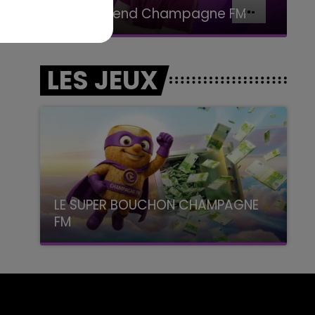
Le week-end Champagne FM
LES JEUX
LE SUPER BOUCHON CHAMPAGNE
FM
avec La Famille Champagne FM, à 8H10