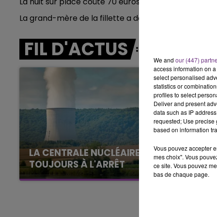
La nuit sur place coûte 70 euros.
11h00 - 16h00
La grand-mère de la fillette a donc lancé une
cagno
LE WEEK-END CHAMPAGNE FM
FIL D'ACTUS
We and
our (447) partn
access information on a 
select personalised ad
statistics or combinatio
profiles to select person
Deliver and present adv
data such as IP address 
requested; Use precise g
based on information tra
Vous pouvez accepter en 
LA CENTRALE NUCLÉAIRE DE CHOOZ
mes choix". Vous pouvez
TOUJOURS À L'ARRÊT
ce site. Vous pouvez met
bas de chaque page.
Cela fait déjà une semaine que la centrale
nucléaire ardennaise est à l'arrêt. Une situation
justifiée par la sécheresse intense qui est
toujours présente.
16h00 - 20h00