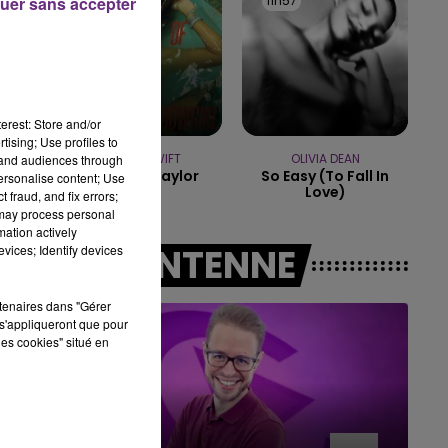
12h03
12h03
11h57
11h57
uer sans accepter
7h00 - 11h00
BEST OF
erest: Store and/or
tising; Use profiles to
TAYLOR SWIFT
OLIVIA DEAN
tand audiences through
Elizabeth Taylor
So Easy (to Fall In
personalise content; Use
Love)
 fraud, and fix errors;
 may process personal
mation actively
A L'ANTENNE
vices; Identify devices
rtenaires dans "Gérer
s'appliqueront que pour
les cookies" situé en
11h00 - 16h00