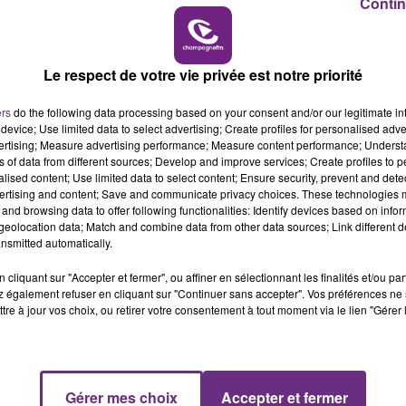
Contin
16h00 - 20h00
tte sur la plateforme leetchi
pour aider le couple.
LE WEEK-END CHAMPAGNE FM
Le respect de votre vie privée est notre priorité
ers
do the following data processing based on your consent and/or our legitimate int
device; Use limited data to select advertising; Create profiles for personalised adver
vertising; Measure advertising performance; Measure content performance; Unders
ns of data from different sources; Develop and improve services; Create profiles to 
alised content; Use limited data to select content; Ensure security, prevent and detect
ertising and content; Save and communicate privacy choices. These technologies
and browsing data to offer following functionalities: Identify devices based on infor
eolocation data; Match and combine data from other data sources; Link different de
nsmitted automatically.
cliquant sur "Accepter et fermer", ou affiner en sélectionnant les finalités et/ou pa
LE MAGASIN JOUÉCLUB DE REIMS FERME
 également refuser en cliquant sur "Continuer sans accepter". Vos préférences ne 
SES PORTES
tre à jour vos choix, ou retirer votre consentement à tout moment via le lien "Gérer 
C'était l'une des institutions du centre-ville
rémois. Le magasin JouéClub est contraint de
fermer ses portes.
Gérer mes choix
Accepter et fermer
7h00 - 11h00