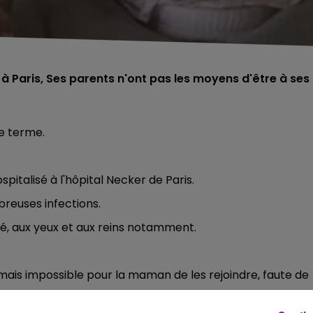
à Paris, Ses parents n'ont pas les moyens d'être à ses
le terme.
italisé à l'hôpital Necker de Paris.
reuses infections.
é, aux yeux et aux reins notamment.
 mais impossible pour la maman de les rejoindre, faute de