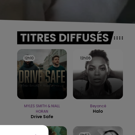
TITRES DIFFUSÉS
12h10
12h10
12h06
12h06
MYLES SMITH & NIALL
Beyoncé
Halo
HORAN
Drive Safe