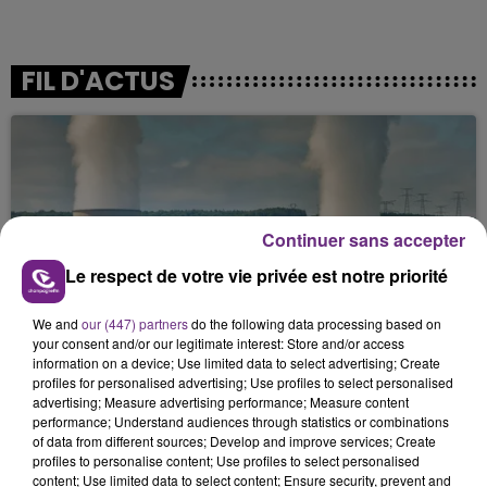
FIL D'ACTUS
Continuer sans accepter
Le respect de votre vie privée est notre priorité
LA CENTRALE NUCLÉAIRE DE CHOOZ
We and
our (447) partners
do the following data processing based on
TOUJOURS À L'ARRÊT
your consent and/or our legitimate interest: Store and/or access
information on a device; Use limited data to select advertising; Create
Cela fait déjà une semaine que la centrale
profiles for personalised advertising; Use profiles to select personalised
nucléaire ardennaise est à l'arrêt. Une situation
advertising; Measure advertising performance; Measure content
justifiée par la sécheresse intense qui est toujours
performance; Understand audiences through statistics or combinations
of data from different sources; Develop and improve services; Create
présente.
profiles to personalise content; Use profiles to select personalised
content; Use limited data to select content; Ensure security, prevent and