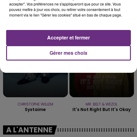
accepter". Vos préférences ne s'appliqueront que pour ce site. Vous
pouvez mettre à jour vos choix, ou retirer votre consentement à tout
moment via le lien "Gérer les cookies" situé en bas de chaque page.
SHAGGY
TEDDY SWIMS
It Wasn't Me
Mr Know It All
Accepter et fermer
12h59
12h59
12h56
12h56
Gérer mes choix
CHRISTOPHE WILLEM
MR. BELT & WEZOL
Systaime
It's Not Right But It's Okay
A L'ANTENNE