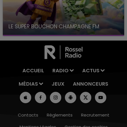
LE SUPER BOUCHON CHAMPAGNE FM
avec La Famille Champagne FM, à 8H10
ACCUEIL
RADIO
ACTUS
MÉDIAS
JEUX
ANNONCEURS
Contacts
Règlements
Recrutement
Mentions Légales
Gestion des cookies