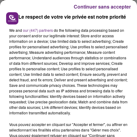
présente.
Continuer sans accepter
Le respect de votre vie privée est notre priorité
We and
our (447) partners
do the following data processing based on
your consent and/or our legitimate interest: Store and/or access
information on a device; Use limited data to select advertising; Create
LE MAGASIN JOUÉCLUB DE REIMS FERME
profiles for personalised advertising; Use profiles to select personalised
SES PORTES
advertising; Measure advertising performance; Measure content
C'était l'une des institutions du centre-ville
performance; Understand audiences through statistics or combinations
of data from different sources; Develop and improve services; Create
rémois. Le magasin JouéClub est contraint de
profiles to personalise content; Use profiles to select personalised
fermer ses portes.
content; Use limited data to select content; Ensure security, prevent and
TITRES DIFFUSÉS
detect fraud, and fix errors; Deliver and present advertising and content;
Save and communicate privacy choices. These technologies may
process personal data such as IP address and browsing data to offer
following functionalities: Identify devices based on information actively
13h05
13h05
13h02
13h02
requested; Use precise geolocation data; Match and combine data from
other data sources; Link different devices; Identify devices based on
information transmitted automatically.
Vous pouvez accepter en cliquant sur "Accepter et fermer", ou affiner en
sélectionnant les finalités et/ou partenaires dans "Gérer mes choix".
Vous pouvez également refuser en cliquant sur "Continuer sans