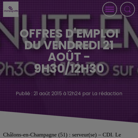
OFFRES D'EMPLOI
DU VENDREDI 21
AOÛT -
9H30/12H30
Publié : 21 août 2015 à 12h24 par La rédaction
Châlons-en-Champagne (51) : serveur(se) – CDI. Le