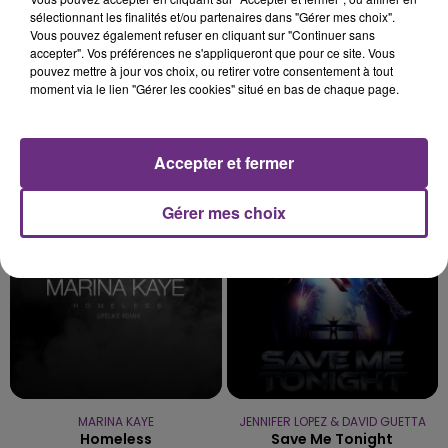
sélectionnant les finalités et/ou partenaires dans "Gérer mes choix".
Vous pouvez également refuser en cliquant sur "Continuer sans
accepter". Vos préférences ne s'appliqueront que pour ce site. Vous
pouvez mettre à jour vos choix, ou retirer votre consentement à tout
moment via le lien "Gérer les cookies" situé en bas de chaque page.
OLIVIA RODRIGO
ZAHO & MC SOLAAR
Accepter et fermer
Stupid Song
Comme Caroline
Gérer mes choix
4h39
4h39
4h35
4h35
MARINA KAYE
JENNIFER LOPEZ & DAVID GUETTA
Homeless
Save Me Tonight