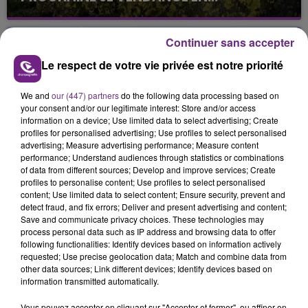
La vendange en Champagne a débuté ce jeudi 6
août dans la commune de Montgueux (Aube). Du
Continuer sans accepter
jamais vu !
Le respect de votre vie privée est notre priorité
We and
our (447) partners
do the following data processing based on
your consent and/or our legitimate interest: Store and/or access
information on a device; Use limited data to select advertising; Create
profiles for personalised advertising; Use profiles to select personalised
advertising; Measure advertising performance; Measure content
L'INSPECTION DU TRAVAIL RAPPELLE À
performance; Understand audiences through statistics or combinations
L'ORDRE SUR LES CONDITIONS DE...
of data from different sources; Develop and improve services; Create
profiles to personalise content; Use profiles to select personalised
Alors que les dates de début des vendange 2026
content; Use limited data to select content; Ensure security, prevent and
s'est avéré être plus précoce que prévu,
detect fraud, and fix errors; Deliver and present advertising and content;
l'inspection du Travail en profite pour rappeler
Save and communicate privacy choices. These technologies may
TITRES DIFFUSÉS
process personal data such as IP address and browsing data to offer
les conditions de...
following functionalities: Identify devices based on information actively
requested; Use precise geolocation data; Match and combine data from
other data sources; Link different devices; Identify devices based on
4h45
4h45
4h42
4h42
information transmitted automatically.
Vous pouvez accepter en cliquant sur "Accepter et fermer", ou affiner en