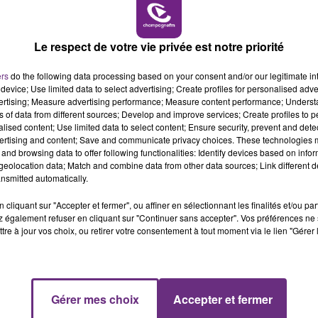
vendeuse en carrelage à Givet en CDI. Vous
10h00 - 14h00
LE TICKET DE CAISSE
tant accepté, une expérience en vente serait un +.
Le respect de votre vie privée est notre priorité
me en DESIGN. Si vous êtes intéressez,
e Louise Weiss ou envoyez un mail à :
ers
do the following data processing based on your consent and/or our legitimate int
device; Use limited data to select advertising; Create profiles for personalised adver
vertising; Measure advertising performance; Measure content performance; Unders
ns of data from different sources; Develop and improve services; Create profiles to 
alised content; Use limited data to select content; Ensure security, prevent and detect
ertising and content; Save and communicate privacy choices. These technologies
and browsing data to offer following functionalities: Identify devices based on infor
eolocation data; Match and combine data from other data sources; Link different de
nsmitted automatically.
cliquant sur "Accepter et fermer", ou affiner en sélectionnant les finalités et/ou pa
 également refuser en cliquant sur "Continuer sans accepter". Vos préférences ne 
tre à jour vos choix, ou retirer votre consentement à tout moment via le lien "Gérer 
VENEZ FÊTER CE WEEK-END
L'ANNIVERSAIRE DE WOINIC
14h00 - 15h00
Gérer mes choix
Accepter et fermer
La Radio Pop
Ce samedi 8 août sera un grand jour :