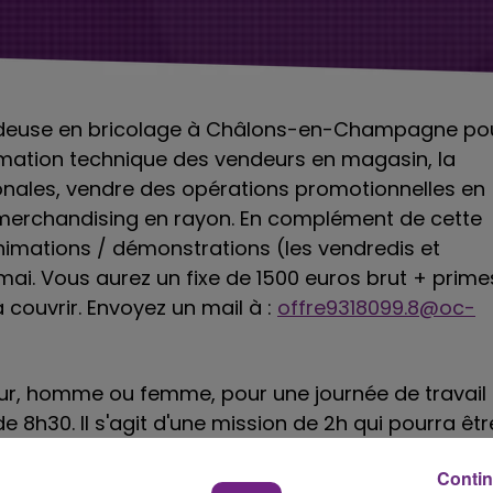
ndeuse en bricolage à Châlons-en-Champagne po
rmation technique des vendeurs en magasin, la
onales, vendre des opérations promotionnelles en
 merchandising en rayon. En complément de cette
nimations / démonstrations (les vendredis et
 mai. Vous aurez un fixe de 1500 euros brut + prime
couvrir. Envoyez un mail à :
offre9318099.8@oc-
ur, homme ou femme, pour une journée de travail
r de 8h30. Il s'agit d'une mission de 2h qui pourra êtr
élodie Delima à :
rh@hygiadom.fr
Contin