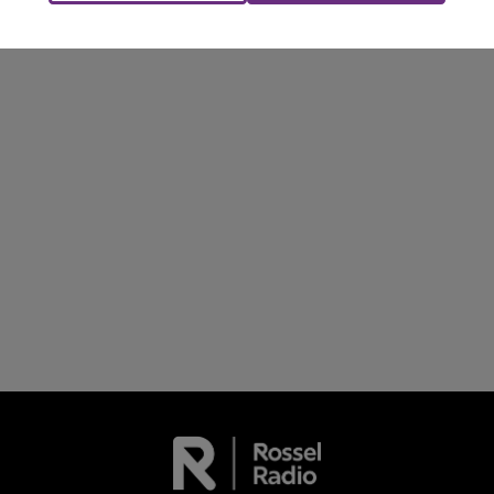
l'anniversaire du plus gros sanglier du monde.
Une fête est donc organisée et vous êtes tous
conviés !