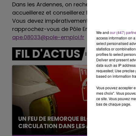
Dans les Ardennes, on recherche un vendeur/
6h00 - 10h00
LA FAMILLE
accueillerez et conseillerez les clients. Débu
Vous devez impérativement posséder un diplô
rapprochez-vous de Pôle Emploi à Revin, 10 ru
We and
our (447) partn
ape.08033@pole-emploi.fr
access information on a 
select personalised ad
FIL D'ACTUS
statistics or combinatio
profiles to select person
Deliver and present adv
data such as IP address 
requested; Use precise g
based on information tra
Vous pouvez accepter en 
mes choix". Vous pouvez
ce site. Vous pouvez met
bas de chaque page.
UN FEU DE REMORQUE BLOQUE LA
CIRCULATION DANS LES ARDENNES
10h00 - 14h00
LE TICKET DE CAISSE
Un feu de remorque s'est déclaré ce mercredi