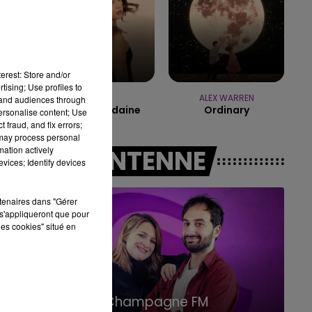
14h00 - 15h00
LA RADIO POP
erest: Store and/or
tising; Use profiles to
ORIA
ALEX WARREN
tand audiences through
Soiree Mondaine
Ordinary
personalise content; Use
 fraud, and fix errors;
 may process personal
mation actively
A L'ANTENNE
vices; Identify devices
rtenaires dans "Gérer
s'appliqueront que pour
les cookies" situé en
15h00 - 19h00
Le Club Champagne FM