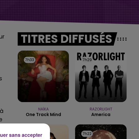
TITRES DIFFUSÉS
ur
7h33
7h33
7h29
7h29
s
NAÏKA
RAZORLIGHT
 à
One Track Mind
America
e
7h25
7h25
7h22
7h22
uer sans accepter