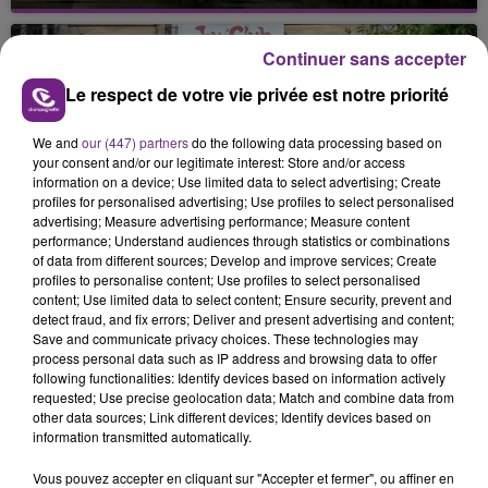
Cela fait déjà une semaine que la centrale
nucléaire ardennaise est à l'arrêt. Une situation
justifiée par la sécheresse intense qui est toujours
Continuer sans accepter
présente.
Le respect de votre vie privée est notre priorité
We and
our (447) partners
do the following data processing based on
your consent and/or our legitimate interest: Store and/or access
information on a device; Use limited data to select advertising; Create
profiles for personalised advertising; Use profiles to select personalised
LE MAGASIN JOUÉCLUB DE REIMS FERME
advertising; Measure advertising performance; Measure content
performance; Understand audiences through statistics or combinations
SES PORTES
of data from different sources; Develop and improve services; Create
C'était l'une des institutions du centre-ville
profiles to personalise content; Use profiles to select personalised
content; Use limited data to select content; Ensure security, prevent and
rémois. Le magasin JouéClub est contraint de
detect fraud, and fix errors; Deliver and present advertising and content;
fermer ses portes.
TITRES DIFFUSÉS
Save and communicate privacy choices. These technologies may
process personal data such as IP address and browsing data to offer
following functionalities: Identify devices based on information actively
requested; Use precise geolocation data; Match and combine data from
0h20
0h20
0h15
0h15
other data sources; Link different devices; Identify devices based on
information transmitted automatically.
Vous pouvez accepter en cliquant sur "Accepter et fermer", ou affiner en