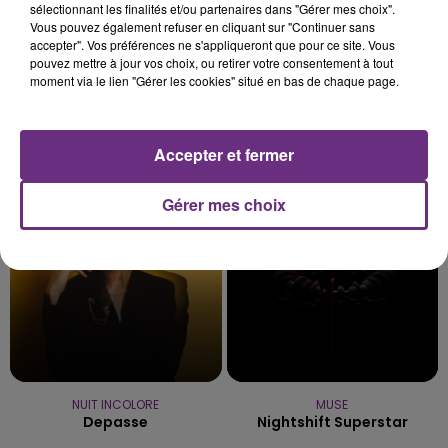
sélectionnant les finalités et/ou partenaires dans "Gérer mes choix".
Vous pouvez également refuser en cliquant sur "Continuer sans
accepter". Vos préférences ne s'appliqueront que pour ce site. Vous
pouvez mettre à jour vos choix, ou retirer votre consentement à tout
moment via le lien "Gérer les cookies" situé en bas de chaque page.
TAYLOR SWIFT
IMAGINE DRAGONS
Accepter et fermer
I Knew It, I Knew You
Bad Liar
0h13
0h13
0h09
0h09
Gérer mes choix
NUIT INCOLORE
MUSE
Depasse
Nightshift Superstar