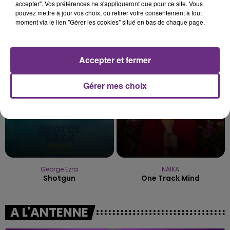
accepter". Vos préférences ne s'appliqueront que pour ce site. Vous
pouvez mettre à jour vos choix, ou retirer votre consentement à tout
moment via le lien "Gérer les cookies" situé en bas de chaque page.
Rema
ORIA
Calm Down
Soiree Mondaine
Accepter et fermer
21h10
21h10
21h07
21h07
Gérer mes choix
George Ezra
NAÏKA
Shotgun
One Track Mind
A L'ANTENNE