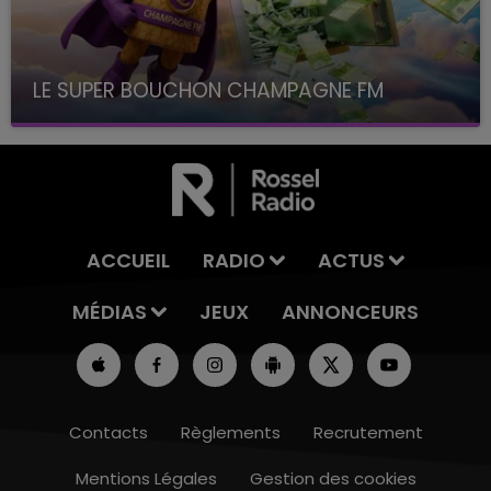
LE SUPER BOUCHON CHAMPAGNE FM
avec La Famille Champagne FM, à 8H10
ACCUEIL
RADIO
ACTUS
MÉDIAS
JEUX
ANNONCEURS
Contacts
Règlements
Recrutement
Mentions Légales
Gestion des cookies