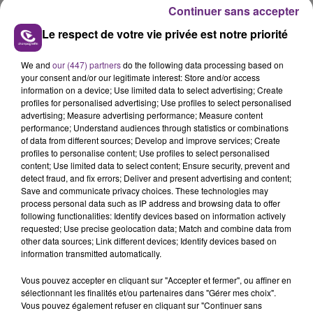
Continuer sans accepter
Le respect de votre vie privée est notre priorité
We and
our (447) partners
do the following data processing based on
your consent and/or our legitimate interest: Store and/or access
L'INSPECTION DU TRAVAIL RAPPELLE À
information on a device; Use limited data to select advertising; Create
profiles for personalised advertising; Use profiles to select personalised
L'ORDRE SUR LES CONDITIONS DE...
advertising; Measure advertising performance; Measure content
Alors que les dates de début des vendange 2026
performance; Understand audiences through statistics or combinations
s'est avéré être plus précoce que prévu,
of data from different sources; Develop and improve services; Create
profiles to personalise content; Use profiles to select personalised
l'inspection du Travail en profite pour rappeler
TITRES DIFFUSÉS
content; Use limited data to select content; Ensure security, prevent and
les conditions de...
detect fraud, and fix errors; Deliver and present advertising and content;
Save and communicate privacy choices. These technologies may
process personal data such as IP address and browsing data to offer
21h17
21h17
21h14
21h14
following functionalities: Identify devices based on information actively
requested; Use precise geolocation data; Match and combine data from
other data sources; Link different devices; Identify devices based on
information transmitted automatically.
Vous pouvez accepter en cliquant sur "Accepter et fermer", ou affiner en
sélectionnant les finalités et/ou partenaires dans "Gérer mes choix".
Vous pouvez également refuser en cliquant sur "Continuer sans