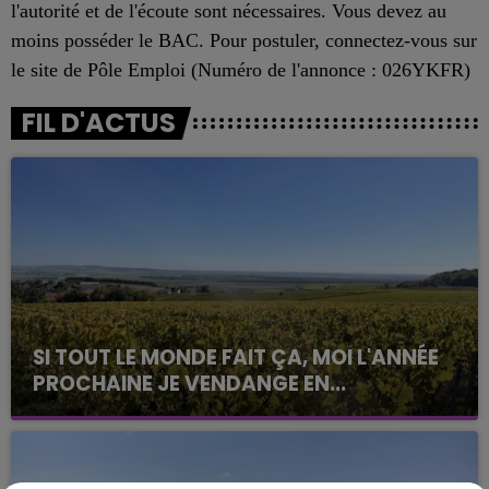
l'autorité et de l'écoute sont nécessaires. Vous devez au
moins posséder le BAC. Pour postuler, connectez-vous sur
le site de Pôle Emploi (Numéro de l'annonce : 026YKFR)
FIL D'ACTUS
SI TOUT LE MONDE FAIT ÇA, MOI L'ANNÉE
PROCHAINE JE VENDANGE EN...
La vendange en Champagne a débuté ce jeudi 6
août dans la commune de Montgueux (Aube). Du
jamais vu !