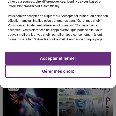
TITRES DIFFUSÉS
other data sources; Link different devices; Identify devices based on
information transmitted automatically.
Vous pouvez accepter en cliquant sur "Accepter et fermer", ou affiner en
17h06
17h06
17h03
17h03
sélectionnant les finalités et/ou partenaires dans "Gérer mes choix".
Vous pouvez également refuser en cliquant sur "Continuer sans
accepter". Vos préférences ne s'appliqueront que pour ce site. Vous
pouvez mettre à jour vos choix, ou retirer votre consentement à tout
moment via le lien "Gérer les cookies" situé en bas de chaque page.
Accepter et fermer
Gérer mes choix
TAME IMPALA & JENNIE
JAMES ARTHUR
Dracula
Impossible
17h00
17h00
16h56
16h56