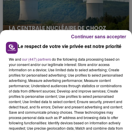
LA CENTRALE NUCLÉAIRE DE CHOOZ
TOUJOURS À L'ARRÊT
Continuer sans accepter
Cela fait déjà une semaine que la centrale
Le respect de votre vie privée est notre priorité
nucléaire ardennaise est à l'arrêt. Une situation
justifiée par la sécheresse intense qui est toujours
We and
our (447) partners
do the following data processing based on
présente.
your consent and/or our legitimate interest: Store and/or access
information on a device; Use limited data to select advertising; Create
profiles for personalised advertising; Use profiles to select personalised
advertising; Measure advertising performance; Measure content
performance; Understand audiences through statistics or combinations
of data from different sources; Develop and improve services; Create
profiles to personalise content; Use profiles to select personalised
LE MAGASIN JOUÉCLUB DE REIMS FERME
content; Use limited data to select content; Ensure security, prevent and
detect fraud, and fix errors; Deliver and present advertising and content;
SES PORTES
Save and communicate privacy choices. These technologies may
C'était l'une des institutions du centre-ville
process personal data such as IP address and browsing data to offer
rémois. Le magasin JouéClub est contraint de
following functionalities: Identify devices based on information actively
requested; Use precise geolocation data; Match and combine data from
fermer ses portes.