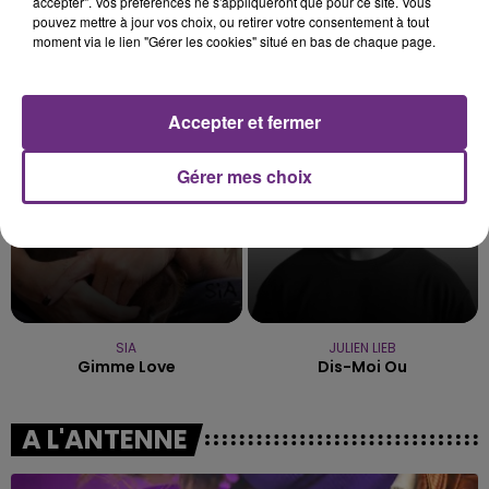
accepter". Vos préférences ne s'appliqueront que pour ce site. Vous
pouvez mettre à jour vos choix, ou retirer votre consentement à tout
moment via le lien "Gérer les cookies" situé en bas de chaque page.
TOM FRAGER
TEDDY SWIMS
Lady Melody
Mr Know It All
Accepter et fermer
16h14
16h14
16h06
16h06
Gérer mes choix
SIA
JULIEN LIEB
Gimme Love
Dis-Moi Ou
A L'ANTENNE