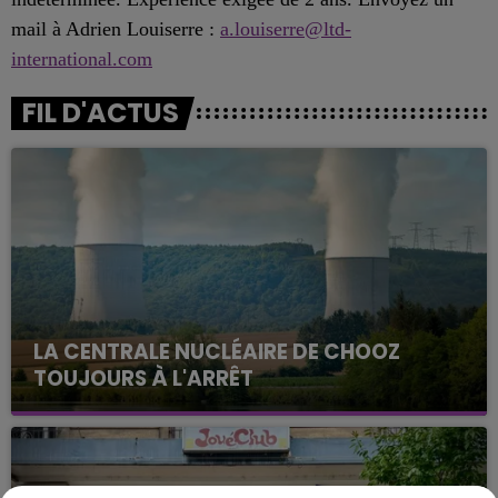
mail à Adrien Louiserre :
a.louiserre@ltd-
international.com
FIL D'ACTUS
LA CENTRALE NUCLÉAIRE DE CHOOZ
TOUJOURS À L'ARRÊT
Cela fait déjà une semaine que la centrale
nucléaire ardennaise est à l'arrêt. Une situation
justifiée par la sécheresse intense qui est toujours
présente.