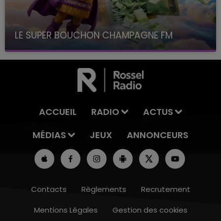
LE SUPER BOUCHON CHAMPAGNE FM
avec La Famille Champagne FM, à 8H10
ACCUEIL
RADIO
ACTUS
MÉDIAS
JEUX
ANNONCEURS
Contacts
Règlements
Recrutement
Mentions Légales
Gestion des cookies