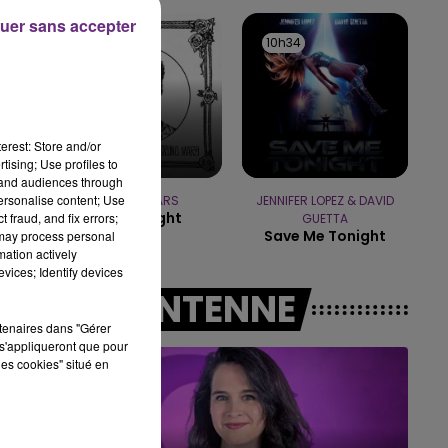
16h00 - 20h00
uer sans accepter
LE WEEK-END CHAMPAGNE FM
10h37
10h37
10h34
10h34
 3
erest: Store and/or
tising; Use profiles to
tand audiences through
personalise content; Use
BRUNO MARS
JENNIFER LOPEZ & DAVID
I Just Might
 fraud, and fix errors;
GUETTA
Save Me Tonight
 may process personal
mation actively
vices; Identify devices
A L'ANTENNE
rtenaires dans "Gérer
s'appliqueront que pour
les cookies" situé en