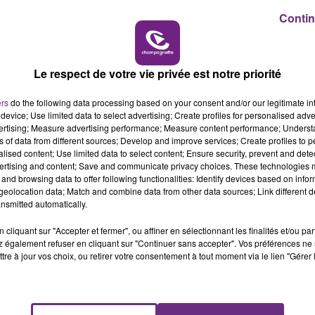
11h00 - 16h00
ière de soins généraux pour assurer les soins auprès des
Contin
LE WEEK-END CHAMPAGNE FM
laire du diplôme d'Etat. Le poste est à Pont-sur-Seine. CDD de
lent exigé. Connectez-vous sur le site de Pôle Emploi pour
Le respect de votre vie privée est notre priorité
ers
do the following data processing based on your consent and/or our legitimate int
device; Use limited data to select advertising; Create profiles for personalised adver
vertising; Measure advertising performance; Measure content performance; Unders
ns of data from different sources; Develop and improve services; Create profiles to 
alised content; Use limited data to select content; Ensure security, prevent and detect
ertising and content; Save and communicate privacy choices. These technologies
and browsing data to offer following functionalities: Identify devices based on infor
eolocation data; Match and combine data from other data sources; Link different de
nsmitted automatically.
cliquant sur "Accepter et fermer", ou affiner en sélectionnant les finalités et/ou pa
 également refuser en cliquant sur "Continuer sans accepter". Vos préférences ne 
LE MAGASIN JOUÉCLUB DE REIMS FERME
tre à jour vos choix, ou retirer votre consentement à tout moment via le lien "Gérer 
SES PORTES
C'était l'une des institutions du centre-ville
rémois. Le magasin JouéClub est contraint de