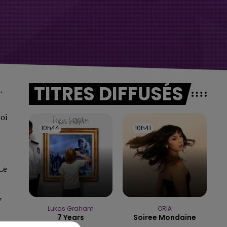
TITRES DIFFUSÉS
.
loi
10h44
10h44
10h41
10h41
Le
,
Lukas Graham
ORIA
7 Years
Soiree Mondaine