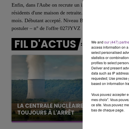
7h00 - 11h00
Enfin, dans l'Aube on recrute un infirmier ou une infirm
BEST OF
résidents d'une maison de retraite. Vous devez être titu
mois. Débutant accepté. Niveau Bac+3, Bac+4 ou équiva
postuler – n° de l'offre 027JYVZ
FIL D'ACTUS
We and
our (447) partn
access information on a 
select personalised ad
statistics or combinatio
profiles to select person
Deliver and present adv
data such as IP address 
requested; Use precise g
based on information tra
Vous pouvez accepter en 
mes choix". Vous pouvez
LA CENTRALE NUCLÉAIRE DE CHOOZ
ce site. Vous pouvez met
bas de chaque page.
TOUJOURS À L'ARRÊT
Cela fait déjà une semaine que la centrale
nucléaire ardennaise est à l'arrêt. Une situation