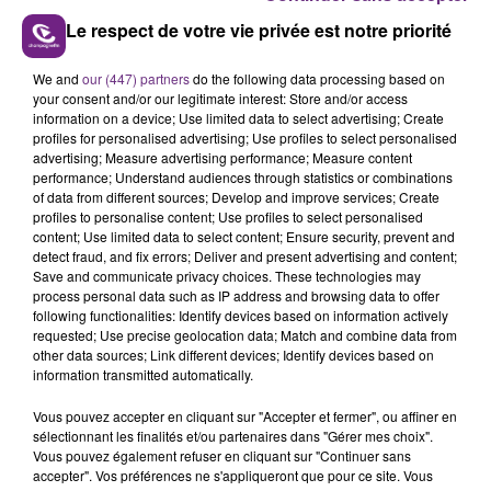
Le respect de votre vie privée est notre priorité
LE MAGASIN JOUÉCLUB DE REIMS FERME
We and
our (447) partners
do the following data processing based on
SES PORTES
your consent and/or our legitimate interest: Store and/or access
information on a device; Use limited data to select advertising; Create
C'était l'une des institutions du centre-ville
profiles for personalised advertising; Use profiles to select personalised
rémois. Le magasin JouéClub est contraint de
advertising; Measure advertising performance; Measure content
performance; Understand audiences through statistics or combinations
fermer ses portes.
TITRES DIFFUSÉS
of data from different sources; Develop and improve services; Create
profiles to personalise content; Use profiles to select personalised
content; Use limited data to select content; Ensure security, prevent and
detect fraud, and fix errors; Deliver and present advertising and content;
21h36
21h36
21h32
21h32
Save and communicate privacy choices. These technologies may
process personal data such as IP address and browsing data to offer
following functionalities: Identify devices based on information actively
requested; Use precise geolocation data; Match and combine data from
other data sources; Link different devices; Identify devices based on
information transmitted automatically.
Vous pouvez accepter en cliquant sur "Accepter et fermer", ou affiner en
sélectionnant les finalités et/ou partenaires dans "Gérer mes choix".
Vous pouvez également refuser en cliquant sur "Continuer sans
accepter". Vos préférences ne s'appliqueront que pour ce site. Vous