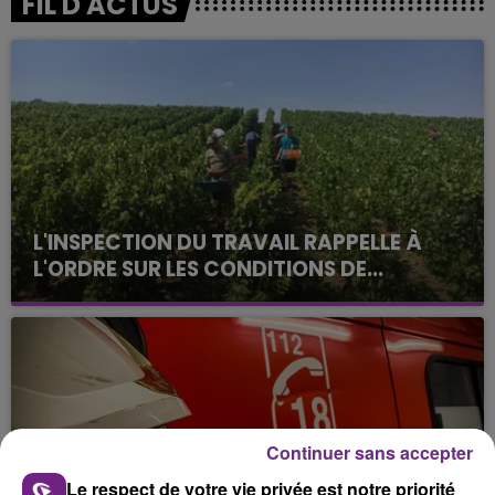
FIL D'ACTUS
L'INSPECTION DU TRAVAIL RAPPELLE À
L'ORDRE SUR LES CONDITIONS DE...
Alors que les dates de début des vendange 2026
s'est avéré être plus précoce que prévu,
l'inspection du Travail en profite pour rappeler
les conditions de...
Continuer sans accepter
Le respect de votre vie privée est notre priorité