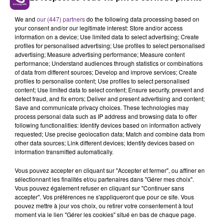
UN FEU DE REMORQUE BLOQUE LA
We and
our (447) partners
do the following data processing based on
CIRCULATION DANS LES ARDENNES
your consent and/or our legitimate interest: Store and/or access
Un feu de remorque s'est déclaré ce mercredi en
information on a device; Use limited data to select advertising; Create
fin de matinée sur l'A34.
profiles for personalised advertising; Use profiles to select personalised
advertising; Measure advertising performance; Measure content
TITRES DIFFUSÉS
performance; Understand audiences through statistics or combinations
of data from different sources; Develop and improve services; Create
profiles to personalise content; Use profiles to select personalised
content; Use limited data to select content; Ensure security, prevent and
19h23
19h23
19h20
19h20
detect fraud, and fix errors; Deliver and present advertising and content;
Save and communicate privacy choices. These technologies may
process personal data such as IP address and browsing data to offer
following functionalities: Identify devices based on information actively
requested; Use precise geolocation data; Match and combine data from
other data sources; Link different devices; Identify devices based on
information transmitted automatically.
Vous pouvez accepter en cliquant sur "Accepter et fermer", ou affiner en
sélectionnant les finalités et/ou partenaires dans "Gérer mes choix".
Vous pouvez également refuser en cliquant sur "Continuer sans
accepter". Vos préférences ne s'appliqueront que pour ce site. Vous
ALEX WARREN
PIERRE GARNIER
Passenger
L'horizon
pouvez mettre à jour vos choix, ou retirer votre consentement à tout
moment via le lien "Gérer les cookies" situé en bas de chaque page.