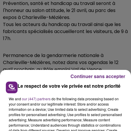
Prévention, santé et handicap au travail seront à
l'honneur au salon attitude, le 21 avril, au parc des
expos à Charleville-Mézières.
Tous les acteurs du handicap au travail ainsi que les
fabricants spécialisés accueilleront les visiteurs, de 9 à
17h.
Permanence de la gendarmerie nationale à
Charleville-Mézières, notez dans vos agendas le 12
avril prochain, au Pôle emploi Val de Vence.
Continuer sans accepter
Entretien personnalisé sur rdv, pour les 18-36 ans qui
s'intéressent aux métiers de la gendarmerie nationale.
Le respect de votre vie privée est notre priorité
Les inscriptions au 03 26 07 98 88 .
We and
our (447) partners
do the following data processing based on
your consent and/or our legitimate interest: Store and/or access
Transformer votre expérience en diplôme à Bar sur
information on a device; Use limited data to select advertising; Create
Aube, une réunion d'information sur la VAE, la
profiles for personalised advertising; Use profiles to select personalised
advertising; Measure advertising performance; Measure content
Validation d’Acquis par l’Expérience est organisée ce
performance; Understand audiences through statistics or combinations
vendredi à partir de 14h, à l’Espace métiers de Bar-
of data from different sources; Develop and improve services; Create