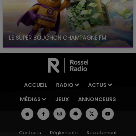
LE SUPER BOUCHON CHAMPAGNE FM
avec La Famille Champagne FM, à 8H10
ACCUEIL
RADIO
ACTUS
MÉDIAS
JEUX
ANNONCEURS
Contacts
Règlements
Recrutement