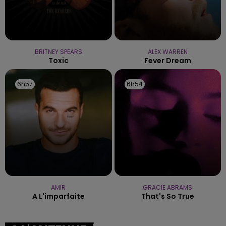
BRITNEY SPEARS
ALEX WARREN
Toxic
Fever Dream
6h57
6h57
6h54
6h54
AMIR
GRACIE ABRAMS
A L'imparfaite
That's So True