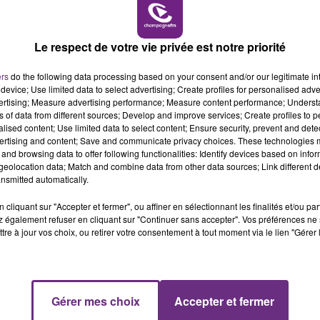
tés d’éveil, il faut disposer d’un véhicule personnel pour
16h00 - 20h00
LE WEEK-END CHAMPAGNE FM
 Ste Savine.
Le respect de votre vie privée est notre priorité
ers
do the following data processing based on your consent and/or our legitimate int
device; Use limited data to select advertising; Create profiles for personalised adver
vertising; Measure advertising performance; Measure content performance; Unders
ns of data from different sources; Develop and improve services; Create profiles to 
alised content; Use limited data to select content; Ensure security, prevent and detect
ertising and content; Save and communicate privacy choices. These technologies
and browsing data to offer following functionalities: Identify devices based on infor
eolocation data; Match and combine data from other data sources; Link different de
nsmitted automatically.
cliquant sur "Accepter et fermer", ou affiner en sélectionnant les finalités et/ou pa
 également refuser en cliquant sur "Continuer sans accepter". Vos préférences ne 
tre à jour vos choix, ou retirer votre consentement à tout moment via le lien "Gérer 
LE MAGASIN JOUÉCLUB DE REIMS FERME
SES PORTES
C'était l'une des institutions du centre-ville
rémois. Le magasin JouéClub est contraint de
7h00 - 12h00
Gérer mes choix
Accepter et fermer
M
LE WEEK-END CHAMPAGNE FM
fermer ses portes.