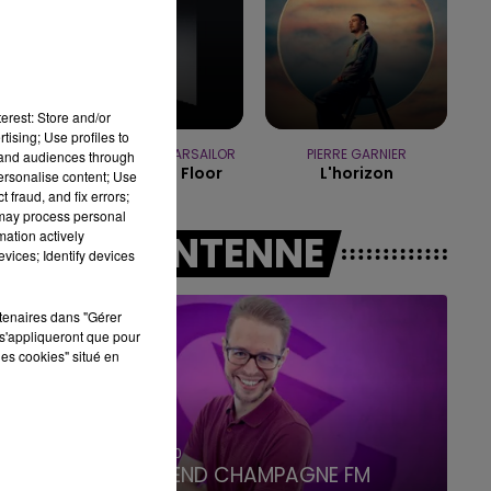
7h00 - 12h00
LE WEEK-END CHAMPAGNE FM
erest: Store and/or
tising; Use profiles to
OFENBACH & STARSAILOR
PIERRE GARNIER
tand audiences through
Four To The Floor
L'horizon
personalise content; Use
 fraud, and fix errors;
 may process personal
mation actively
A L'ANTENNE
vices; Identify devices
rtenaires dans "Gérer
s'appliqueront que pour
les cookies" situé en
16h00 - 20h00
LE WEEK-END CHAMPAGNE FM