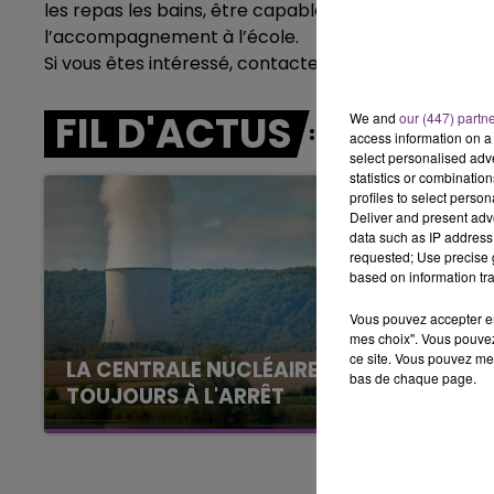
les repas les bains, être capable de mener des activi
7h00 - 12h00
LE WEEK-END CHAMPAGNE FM
l’accompagnement à l’école.
Si vous êtes intéressé, contactez « Sous mon Toit » à
FIL D'ACTUS
We and
our (447) partn
access information on a 
select personalised ad
statistics or combinatio
profiles to select person
Deliver and present adv
data such as IP address 
requested; Use precise g
based on information tra
Vous pouvez accepter en 
mes choix". Vous pouvez
ce site. Vous pouvez met
LA CENTRALE NUCLÉAIRE DE CHOOZ
bas de chaque page.
TOUJOURS À L'ARRÊT
Cela fait déjà une semaine que la centrale
nucléaire ardennaise est à l'arrêt. Une situation
16h00 - 20h00
GNE FM
LE WEEK-END CHAMPAGNE F
justifiée par la sécheresse intense qui est