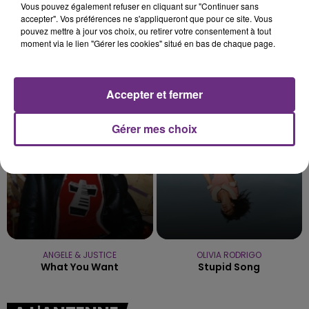
Vous pouvez également refuser en cliquant sur "Continuer sans
accepter". Vos préférences ne s'appliqueront que pour ce site. Vous
pouvez mettre à jour vos choix, ou retirer votre consentement à tout
moment via le lien "Gérer les cookies" situé en bas de chaque page.
JULIEN LIEB
Kelly Clarkson
Dis-Moi Ou
Because Of You
Accepter et fermer
12h03
12h03
11h57
11h57
Gérer mes choix
ANGELE & JUSTICE
OLIVIA RODRIGO
What You Want
Stupid Song