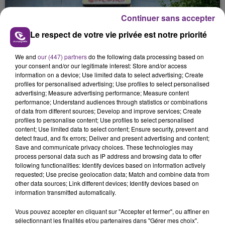
justifiée par la sécheresse intense qui est toujours
Continuer sans accepter
présente.
Le respect de votre vie privée est notre priorité
We and
our (447) partners
do the following data processing based on
your consent and/or our legitimate interest: Store and/or access
information on a device; Use limited data to select advertising; Create
LE MAGASIN JOUÉCLUB DE REIMS FERME
profiles for personalised advertising; Use profiles to select personalised
advertising; Measure advertising performance; Measure content
SES PORTES
performance; Understand audiences through statistics or combinations
C'était l'une des institutions du centre-ville
of data from different sources; Develop and improve services; Create
profiles to personalise content; Use profiles to select personalised
rémois. Le magasin JouéClub est contraint de
content; Use limited data to select content; Ensure security, prevent and
fermer ses portes.
detect fraud, and fix errors; Deliver and present advertising and content;
TITRES DIFFUSÉS
Save and communicate privacy choices. These technologies may
process personal data such as IP address and browsing data to offer
following functionalities: Identify devices based on information actively
12h09
12h09
12h06
12h06
requested; Use precise geolocation data; Match and combine data from
other data sources; Link different devices; Identify devices based on
information transmitted automatically.
Vous pouvez accepter en cliquant sur "Accepter et fermer", ou affiner en
sélectionnant les finalités et/ou partenaires dans "Gérer mes choix".