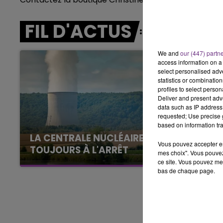
11h00 - 16h00
LE WEEK-END CHAMPAGN
FIL D'ACTUS
We and
our (447) partn
access information on a 
select personalised ad
statistics or combinatio
profiles to select person
Deliver and present adv
data such as IP address 
requested; Use precise g
based on information tra
LA CENTRALE NUCLÉAIRE DE CHOOZ
Vous pouvez accepter en 
TOUJOURS À L'ARRÊT
mes choix". Vous pouvez
Cela fait déjà une semaine que la centrale
ce site. Vous pouvez met
bas de chaque page.
nucléaire ardennaise est à l'arrêt. Une situation
justifiée par la sécheresse intense qui est
toujours présente.
16h00 - 20h00
agne FM
Le Week-end Champagne 