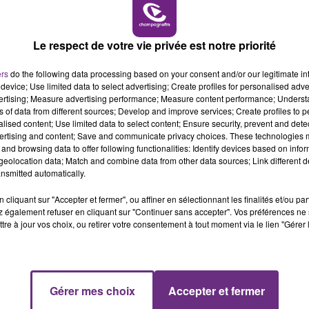
16h00 - 20h00
E FM
LE WEEK-END CHAMPAGNE 
Le respect de votre vie privée est notre priorité
ers
do the following data processing based on your consent and/or our legitimate int
device; Use limited data to select advertising; Create profiles for personalised adver
vertising; Measure advertising performance; Measure content performance; Unders
ns of data from different sources; Develop and improve services; Create profiles to 
alised content; Use limited data to select content; Ensure security, prevent and detect
ertising and content; Save and communicate privacy choices. These technologies
and browsing data to offer following functionalities: Identify devices based on infor
eolocation data; Match and combine data from other data sources; Link different de
nsmitted automatically.
LE MAGASIN JOUÉCLUB DE REIMS FERME
cliquant sur "Accepter et fermer", ou affiner en sélectionnant les finalités et/ou pa
SES PORTES
 également refuser en cliquant sur "Continuer sans accepter". Vos préférences ne 
C'était l'une des institutions du centre-ville
tre à jour vos choix, ou retirer votre consentement à tout moment via le lien "Gérer 
rémois. Le magasin JouéClub est contraint de
fermer ses portes.
7h00 - 11h00
Gérer mes choix
Accepter et fermer
FM
BEST OF