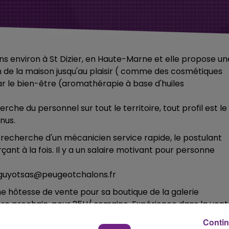
ans environ à St Dizier, en Haute-Marne et elle propose un
n de la maison jusqu'au plaisir ( comme des cosmétiques
par le bien-être (aromathérapie à base d'huiles
he du personnel sur tout le territoire, tout profil est le
nus.
 recherche d'un mécanicien service rapide, le postulant
ant à la fois. Il y a un salaire motivant pour personne
à guyotsas@peugeotchalons.fr
ne hôtesse de vente pour sa boutique de la galerie
re prochain, pour 25H/ semaine. Expérience dans la vent
Contin
r plus d'informations.