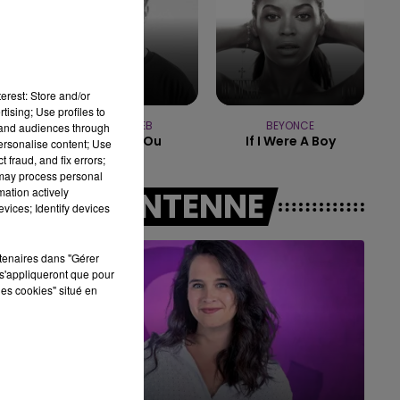
7h00 - 11h00
FM
BEST OF
erest: Store and/or
tising; Use profiles to
JULIEN LIEB
BEYONCE
tand audiences through
Dis-Moi Ou
If I Were A Boy
personalise content; Use
 fraud, and fix errors;
 may process personal
mation actively
A L'ANTENNE
vices; Identify devices
rtenaires dans "Gérer
s'appliqueront que pour
les cookies" situé en
11h00 - 16h00
Le week-end Champagne FM