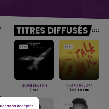
TITRES DIFFUSÉS
e
4h53
4h53
4h49
4h49
IMAGINE DRAGONS
ANOTR & 54 ULTRA
Birds
Talk To You
e
4h47
4h47
4h42
4h42
uer sans accepter