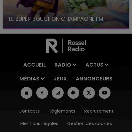
LE SUPER BOUCHON CHAMPAGNE FM
avec La Famille Champagne FM, à 8H10
ACCUEIL
RADIO
ACTUS
MÉDIAS
JEUX
ANNONCEURS
Contacts
Règlements
Recrutement
Mentions Légales
Gestion des cookies