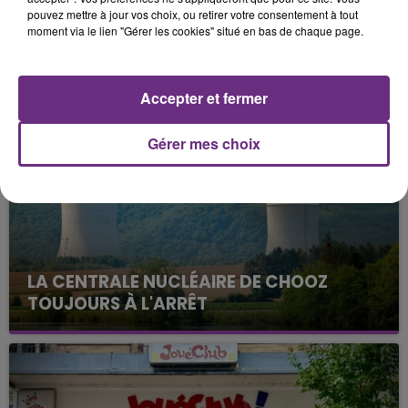
pouvez mettre à jour vos choix, ou retirer votre consentement à tout
moment via le lien "Gérer les cookies" situé en bas de chaque page.
FIL D'ACTUS
Accepter et fermer
Gérer mes choix
LA CENTRALE NUCLÉAIRE DE CHOOZ
TOUJOURS À L'ARRÊT
Cela fait déjà une semaine que la centrale
nucléaire ardennaise est à l'arrêt. Une situation
justifiée par la sécheresse intense qui est toujours
présente.