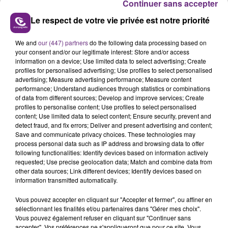
Continuer sans accepter
auprès des particuliers, sur le département de l’Aube,
parmi vos missions :
Le respect de votre vie privée est notre priorité
- Qualification de fichier
- Prospection
We and
our (447) partners
do the following data processing based on
your consent and/or our legitimate interest: Store and/or access
- Prise de RDV,
information on a device; Use limited data to select advertising; Create
- Participation aux RDV commerciaux
profiles for personalised advertising; Use profiles to select personalised
une formation est disposée en interne, poste en CDI.
advertising; Measure advertising performance; Measure content
performance; Understand audiences through statistics or combinations
C.I.H. - M. FREMION
of data from different sources; Develop and improve services; Create
cih.moneteau@orange.fr.
profiles to personalise content; Use profiles to select personalised
content; Use limited data to select content; Ensure security, prevent and
detect fraud, and fix errors; Deliver and present advertising and content;
un poste d’ouvrier viticole à pourvoir chez Les
Save and communicate privacy choices. These technologies may
Fortelles à Lignol-le-Château, pour une mission d’au
process personal data such as IP address and browsing data to offer
moins de 2 mois dans la vigne, expérience exigée d’au
following functionalities: Identify devices based on information actively
requested; Use precise geolocation data; Match and combine data from
moins 1 an.
other data sources; Link different devices; Identify devices based on
Pôle Emploi BAR SUR AUBE
information transmitted automatically.
55 RUE GENERAL DE GAULLE CS50063
10202 BAR SUR AUBE
Vous pouvez accepter en cliquant sur "Accepter et fermer", ou affiner en
sélectionnant les finalités et/ou partenaires dans "Gérer mes choix".
ape.10231@pole-emploi.fr.
Vous pouvez également refuser en cliquant sur "Continuer sans
accepter". Vos préférences ne s'appliqueront que pour ce site. Vous