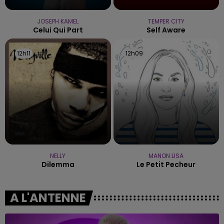
JOSEPH KAMEL
TEMPER CITY
Celui Qui Part
Self Aware
12h11
12h11
12h09
12h09
NELLY
MANON LISA
Dilemma
Le Petit Pecheur
A L'ANTENNE