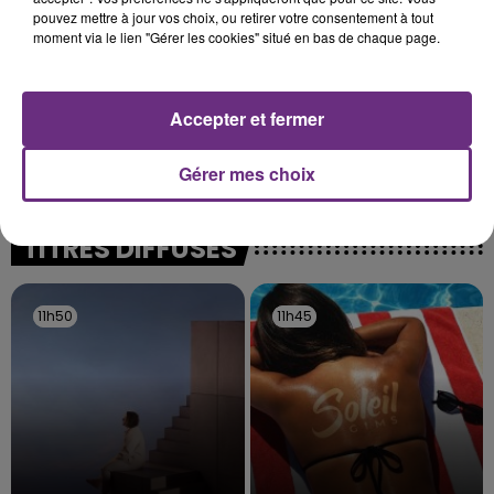
pouvez mettre à jour vos choix, ou retirer votre consentement à tout
moment via le lien "Gérer les cookies" situé en bas de chaque page.
Accepter et fermer
LA CENTRALE NUCLÉAIRE DE CHOOZ
TOUJOURS À L'ARRÊT
Gérer mes choix
Cela fait déjà une semaine que la centrale
nucléaire ardennaise est à l'arrêt. Une situation
justifiée par la sécheresse intense qui est toujours
TITRES DIFFUSÉS
présente.
11h50
11h50
11h45
11h45