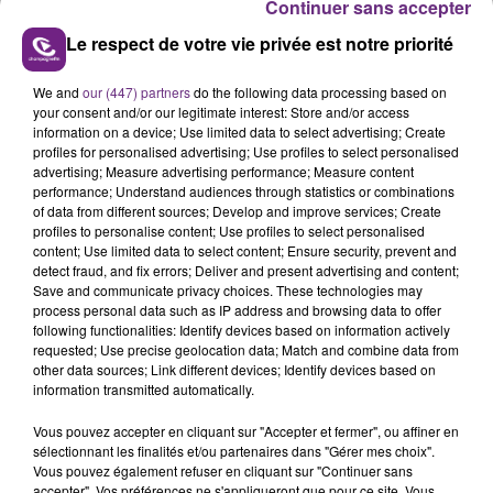
Continuer sans accepter
Le respect de votre vie privée est notre priorité
We and
our (447) partners
do the following data processing based on
FIL D'ACTUS
your consent and/or our legitimate interest: Store and/or access
information on a device; Use limited data to select advertising; Create
profiles for personalised advertising; Use profiles to select personalised
advertising; Measure advertising performance; Measure content
performance; Understand audiences through statistics or combinations
of data from different sources; Develop and improve services; Create
profiles to personalise content; Use profiles to select personalised
content; Use limited data to select content; Ensure security, prevent and
detect fraud, and fix errors; Deliver and present advertising and content;
Save and communicate privacy choices. These technologies may
process personal data such as IP address and browsing data to offer
following functionalities: Identify devices based on information actively
requested; Use precise geolocation data; Match and combine data from
JAMAIS SANS MON FRÈRE
other data sources; Link different devices; Identify devices based on
information transmitted automatically.
Julien Fourel n'a plus donné signé de vie depuis 5
mois. Sa sœur poursuit ses recherches pour le
Vous pouvez accepter en cliquant sur "Accepter et fermer", ou affiner en
retrouver.
sélectionnant les finalités et/ou partenaires dans "Gérer mes choix".
Vous pouvez également refuser en cliquant sur "Continuer sans
accepter". Vos préférences ne s'appliqueront que pour ce site. Vous