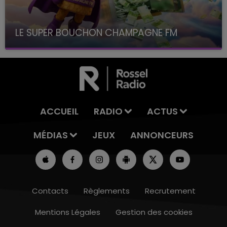
LE SUPER BOUCHON CHAMPAGNE FM
avec La Famille Champagne FM, à 8H10
ACCUEIL
RADIO
ACTUS
MÉDIAS
JEUX
ANNONCEURS
Contacts
Règlements
Recrutement
Mentions Légales
Gestion des cookies