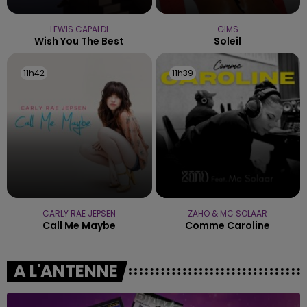
LEWIS CAPALDI
GIMS
Wish You The Best
Soleil
11h42
11h42
11h39
11h39
CARLY RAE JEPSEN
ZAHO & MC SOLAAR
Call Me Maybe
Comme Caroline
A L'ANTENNE