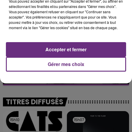
TOUJOURS À L'ARRÊT
Vous pouvez accepter en cliquant sur "Accepter et fermer", ou affiner en
sélectionnant les finalités et/ou partenaires dans "Gérer mes choix".
Cela fait déjà une semaine que la centrale
Vous pouvez également refuser en cliquant sur "Continuer sans
nucléaire ardennaise est à l'arrêt. Une situation
accepter". Vos préférences ne s'appliqueront que pour ce site. Vous
justifiée par la sécheresse intense qui est toujours
pouvez mettre à jour vos choix, ou retirer votre consentement à tout
moment via le lien "Gérer les cookies" situé en bas de chaque page.
présente.
Accepter et fermer
Gérer mes choix
LE MAGASIN JOUÉCLUB DE REIMS FERME
SES PORTES
C'était l'une des institutions du centre-ville
rémois. Le magasin JouéClub est contraint de
fermer ses portes.
TITRES DIFFUSÉS
15h10
15h10
15h07
15h07