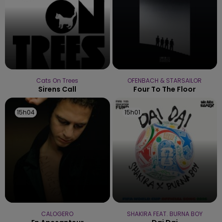
Cats On Trees
OFENBACH & STARSAILOR
Sirens Call
Four To The Floor
15h04
15h04
15h01
15h01
CALOGERO
SHAKIRA FEAT. BURNA BOY