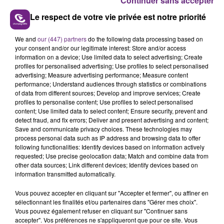
Continuer sans accepter
Permanence de Cités Lab à Sedan, ce mercredi 29 juin,
Le respect de votre vie privée est notre priorité
de 9 à 16h30, service de proximité, pour les habitants
des quartiers de l'agglomération Ardenne métropole
We and
our (447) partners
do the following data processing based on
qui souhaitent installer leur future activité sur le
your consent and/or our legitimate interest: Store and/or access
information on a device; Use limited data to select advertising; Create
territoire.
profiles for personalised advertising; Use profiles to select personalised
advertising; Measure advertising performance; Measure content
performance; Understand audiences through statistics or combinations
Si vous souhaitez connaître les aides et dispositifs de
of data from different sources; Develop and improve services; Create
soutien à la mobilité géographique ? Inscrivez-vous à
profiles to personalise content; Use profiles to select personalised
content; Use limited data to select content; Ensure security, prevent and
l'atelier mobilité proposé par l'Espace métiers de Bar
detect fraud, and fix errors; Deliver and present advertising and content;
sur Aube, de 14h à 16h.
Save and communicate privacy choices. These technologies may
process personal data such as IP address and browsing data to offer
Vous êtes salariés et vous voulez évoluer, vous former,
following functionalities: Identify devices based on information actively
faire un bilan. Venez-vous informer lors d'un entretien
requested; Use precise geolocation data; Match and combine data from
other data sources; Link different devices; Identify devices based on
personnalisé, à l'Espace métiers de Troyes, lundi 4
information transmitted automatically.
juillet.
C’est sur rendez-vous.
Vous pouvez accepter en cliquant sur "Accepter et fermer", ou affiner en
l'Espace métiers de Troyes - 03 25 46 84 61/62
sélectionnant les finalités et/ou partenaires dans "Gérer mes choix".
Vous pouvez également refuser en cliquant sur "Continuer sans
accepter". Vos préférences ne s'appliqueront que pour ce site. Vous