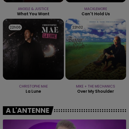
ANGELE & JUSTICE
MACKLEMORE
What You Want
Can't Hold Us
22h06
22h06
22h02
22h02
CHRISTOPHE MAE
MIKE + THE MECHANICS
La Lune
Over My Shoulder
A L'ANTENNE