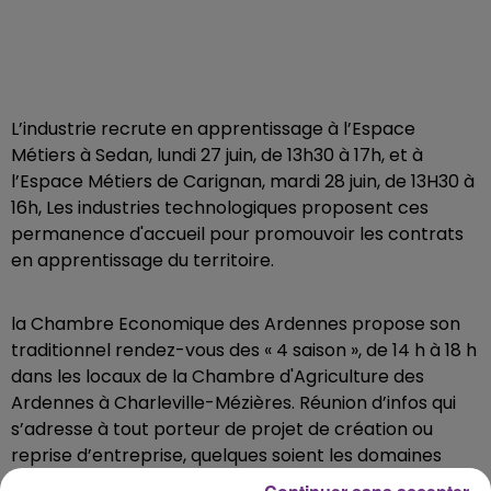
L’industrie recrute en apprentissage à l’Espace
Métiers à Sedan, lundi 27 juin, de 13h30 à 17h, et à
l’Espace Métiers de Carignan, mardi 28 juin, de 13H30 à
16h, Les industries technologiques proposent ces
permanence d'accueil pour promouvoir les contrats
en apprentissage du territoire.
la Chambre Economique des Ardennes propose son
traditionnel rendez-vous des « 4 saison », de 14 h à 18 h
dans les locaux de la Chambre d'Agriculture des
Ardennes à Charleville-Mézières. Réunion d’infos qui
s’adresse à tout porteur de projet de création ou
reprise d’entreprise, quelques soient les domaines
d’activité.