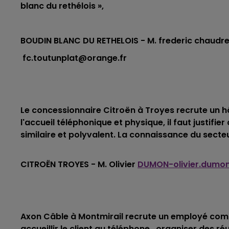
blanc du rethélois »,
19h15 - 20h00
E FM
LA RADIO POP
BOUDIN BLANC DU RETHELOIS - M. frederic chaudr
fc.toutunplat@orange.fr
Le concessionnaire Citroën à Troyes recrute un 
l'accueil téléphonique et physique, il faut justifi
similaire et polyvalent. La connaissance du secteu
CITROËN TROYES - M. Olivier
DUMON-olivier.dumon
Axon Câble à Montmirail recrute un employé comm
5h00 - 6h00
LE BEST OF DE LA FAMILLE
accueillir le client au téléphone, organiser des 