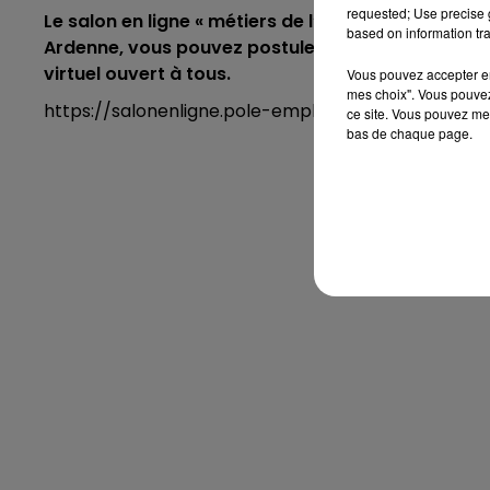
requested; Use precise g
Le salon en ligne « métiers de l’industrie-intérim
based on information tra
Ardenne, vous pouvez postuler en direct en un clic,
virtuel ouvert à tous.
Vous pouvez accepter en 
mes choix". Vous pouvez
https://salonenligne.pole-emploi.fr/candidat/
ce site. Vous pouvez met
bas de chaque page.