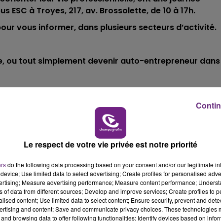
ESC à Troyes, 217, av. Brossolette, de 10 à 17h.
our vous informer, dans plusieurs secteurs d’activité.
e, ou tout simplement devenir auto-entrepreneur dans 
Contin
ril à la séance d’information de la Chambre de métiers 
en Champagne, de 9h-11h.
Le respect de votre vie privée est notre priorité
orum jobs au palais des fêtes d’Epernay, de 14 à 19h.
ers
do the following data processing based on your consent and/or our legitimate int
 la recherche d’un job d’été, d’un job à l’année ou
device; Use limited data to select advertising; Create profiles for personalised adver
e en CDD ou CDI.
vertising; Measure advertising performance; Measure content performance; Unders
ns of data from different sources; Develop and improve services; Create profiles to 
pernay et ses environs.
alised content; Use limited data to select content; Ensure security, prevent and detect
ertising and content; Save and communicate privacy choices. These technologies
and browsing data to offer following functionalities: Identify devices based on infor