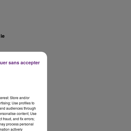
le
uer sans accepter
et
erest: Store and/or
tising; Use profiles to
tand audiences through
personalise content; Use
 fraud, and fix errors;
 may process personal
mation actively