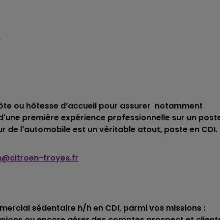
5h00 - 6h00
LE BEST OF DE LA FAMILLE
CHAMPAGNE FM
e
hôte ou hôtesse d’accueil pour assurer notamment
er d'une première expérience professionnelle sur un post
r de l'automobile est un véritable atout, poste en CDI.
@citroen-troyes.fr
ercial sédentaire h/h en CDI, parmi vos missions :
réunions ou encore gérer des comptes prospect et client
6h00 - 10h00