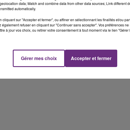
eolocation data; Match and combine data from other data sources; Link different de
 est ouvert sur le site de pôle emploi en Champagne-
nsmitted automatically.
 les différentes offres du secteur industriel, salon
cliquant sur "Accepter et fermer", ou affiner en sélectionnant les finalités et/ou pa
 également refuser en cliquant sur "Continuer sans accepter". Vos préférences ne 
tre à jour vos choix, ou retirer votre consentement à tout moment via le lien "Gérer 
Gérer mes choix
Accepter et fermer