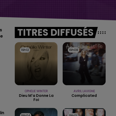
TITRES DIFFUSÉS
s
se
19h12
19h12
19h08
19h08
OPHELIE WINTER
AVRIL LAVIGNE
Dieu M'a Donne La
Complicated
Foi
in
19h04
19h04
19h01
19h01