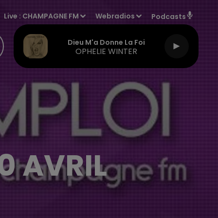
Live :
CHAMPAGNE FM
Webradios
Podcasts
Dieu M'a Donne La Foi
OPHELIE WINTER
0 AVRIL