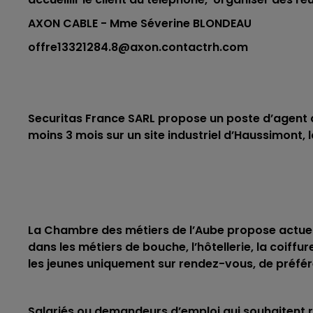
CHAMPAGNE FM
AXON CABLE - Mme Séverine BLONDEAU
offre13321284.8@axon.contactrh.com
Securitas France SARL propose un poste d’agent d
moins 3 mois sur un site industriel d’Haussimont, l
La Chambre des métiers de l’Aube propose actuel
dans les métiers de bouche, l’hôtellerie, la coiff
les jeunes uniquement sur rendez-vous, de préfér
Salariés ou demandeurs d’emploi qui souhaitent ré