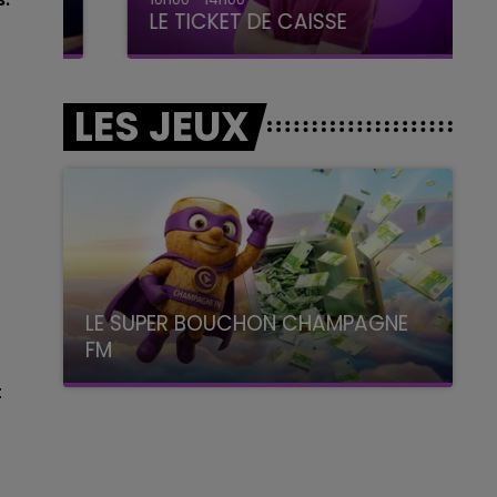
LE TICKET DE CAISSE
LES JEUX
LE SUPER BOUCHON CHAMPAGNE
FM
avec La Famille Champagne FM, à 8H10
t