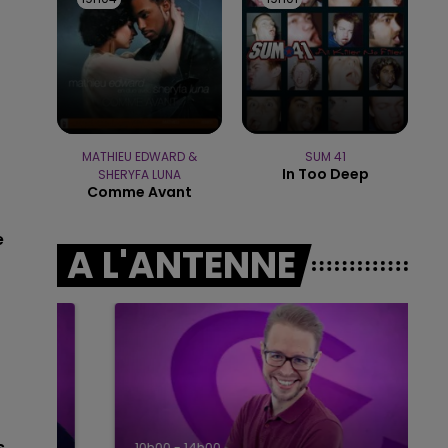
6h00 - 10h00
LA FAMILLE
MATHIEU EDWARD &
SUM 41
In Too Deep
SHERYFA LUNA
Comme Avant
e
A L'ANTENNE
s.
10h00 - 14h00