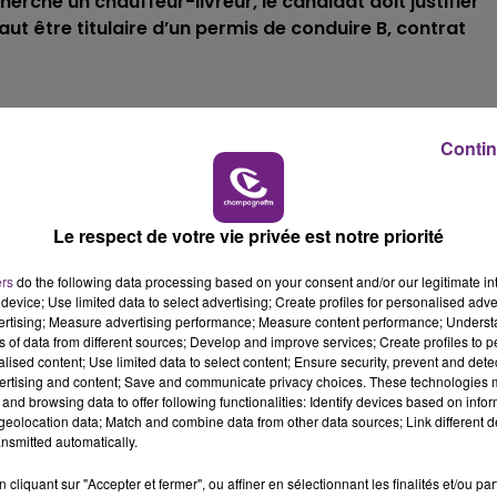
erche un chauffeur-livreur, le candidat doit justifier
faut être titulaire d’un permis de conduire B, contrat
10h00 - 14h00
LE TICKET DE CAISSE
Contin
nt de libre-service pour réceptionner la marchandise,
des produits. Vous êtes aussi régulièrement en caisse,
Le respect de votre vie privée est notre priorité
ers
do the following data processing based on your consent and/or our legitimate int
device; Use limited data to select advertising; Create profiles for personalised adver
vertising; Measure advertising performance; Measure content performance; Unders
ns of data from different sources; Develop and improve services; Create profiles to 
alised content; Use limited data to select content; Ensure security, prevent and detect
ertising and content; Save and communicate privacy choices. These technologies
and browsing data to offer following functionalities: Identify devices based on infor
eolocation data; Match and combine data from other data sources; Link different de
nsmitted automatically.
nimateur, titulaire d’un BAFA, pour intervenir pendant
12 ans.
14h00 - 15h00
cliquant sur "Accepter et fermer", ou affiner en sélectionnant les finalités et/ou pa