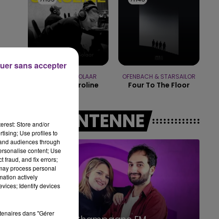
14h00 - 15h00
LA RADIO POP
uer sans accepter
ZAHO & MC SOLAAR
OFENBACH & STARSAILOR
Comme Caroline
Four To The Floor
A L'ANTENNE
erest: Store and/or
tising; Use profiles to
tand audiences through
personalise content; Use
 fraud, and fix errors;
 may process personal
mation actively
vices; Identify devices
15h00 - 19h00
rtenaires dans "Gérer