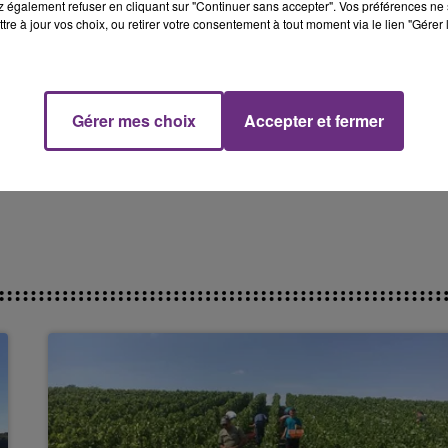
La Radio Pop
 également refuser en cliquant sur "Continuer sans accepter". Vos préférences ne 
tre à jour vos choix, ou retirer votre consentement à tout moment via le lien "Gérer 
vous travaillez pour la FDSEA, poste en CDI qui demande
.
Gérer mes choix
Accepter et fermer
YLVIE PERIN