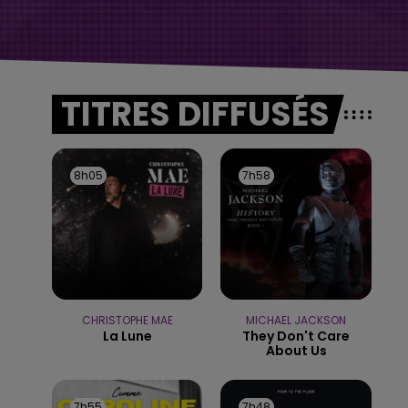
TITRES DIFFUSÉS
8h05
8h05
7h58
7h58
CHRISTOPHE MAE
MICHAEL JACKSON
La Lune
They Don't Care
About Us
7h55
7h55
7h48
7h48