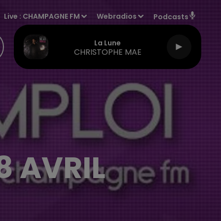
Live :
CHAMPAGNE FM
Webradios
Podcasts
La Lune
CHRISTOPHE MAE
8 AVRIL