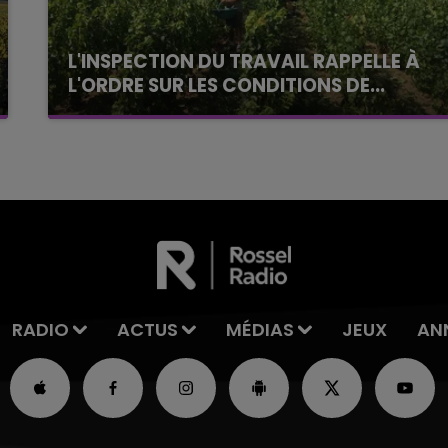
L'INSPECTION DU TRAVAIL RAPPELLE À
L'ORDRE SUR LES CONDITIONS DE...
Alors que les dates de début des vendange
2026 s'est avéré être plus précoce que prévu,
l'inspection du Travail en profite pour rappeler
les conditions de...
RADIO
ACTUS
MÉDIAS
JEUX
AN