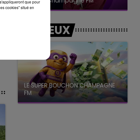
Le Club Champagne FM
s'appliqueront que pour
les cookies" situé en
LES JEUX
LE SUPER BOUCHON CHAMPAGNE
FM
avec La Famille Champagne FM, à 8H10