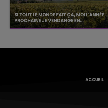
SI TOUT LE MONDE FAIT ÇA, MOI L'ANNÉE
PROCHAINE JE VENDANGE EN...
La vendange en Champagne a débuté ce jeudi
6 août dans la commune de Montgueux (Aube).
Du jamais vu !
ACCUEIL