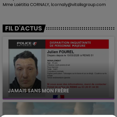
Mme Laëtitia CORNALY, lcornaly@vitalisgroup.com
FIL D'ACTUS
JAMAIS SANS MON FRÈRE
Julien Fourel n'a plus donné signé de vie depuis 5
mois. Sa sœur poursuit ses recherches pour le
retrouver.