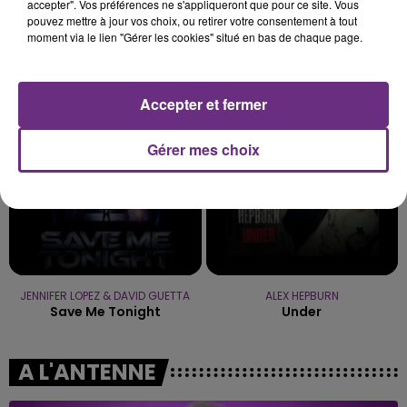
accepter". Vos préférences ne s'appliqueront que pour ce site. Vous
pouvez mettre à jour vos choix, ou retirer votre consentement à tout
moment via le lien "Gérer les cookies" situé en bas de chaque page.
MANON LISA
MILEY CYRUS
Le Petit Pecheur
Flowers
Accepter et fermer
22h33
22h33
22h30
22h30
Gérer mes choix
JENNIFER LOPEZ & DAVID GUETTA
ALEX HEPBURN
Save Me Tonight
Under
A L'ANTENNE