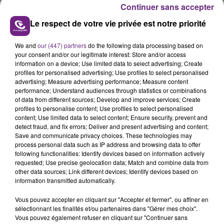
Continuer sans accepter
Le respect de votre vie privée est notre priorité
We and
our (447) partners
do the following data processing based on
your consent and/or our legitimate interest: Store and/or access
LA CENTRALE NUCLÉAIRE DE CHOOZ
information on a device; Use limited data to select advertising; Create
profiles for personalised advertising; Use profiles to select personalised
TOUJOURS À L'ARRÊT
advertising; Measure advertising performance; Measure content
Cela fait déjà une semaine que la centrale
performance; Understand audiences through statistics or combinations
nucléaire ardennaise est à l'arrêt. Une situation
of data from different sources; Develop and improve services; Create
profiles to personalise content; Use profiles to select personalised
justifiée par la sécheresse intense qui est toujours
TITRES DIFFUSÉS
content; Use limited data to select content; Ensure security, prevent and
présente.
detect fraud, and fix errors; Deliver and present advertising and content;
Save and communicate privacy choices. These technologies may
process personal data such as IP address and browsing data to offer
22h40
22h40
22h36
22h36
following functionalities: Identify devices based on information actively
requested; Use precise geolocation data; Match and combine data from
other data sources; Link different devices; Identify devices based on
information transmitted automatically.
Vous pouvez accepter en cliquant sur "Accepter et fermer", ou affiner en
sélectionnant les finalités et/ou partenaires dans "Gérer mes choix".
Vous pouvez également refuser en cliquant sur "Continuer sans