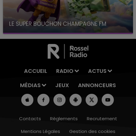
LE SUPER BOUCHON CHAMPAGNE FM
avec La Famille Champagne FM, à 8H10
ACCUEIL
RADIO
ACTUS
MÉDIAS
JEUX
ANNONCEURS
Contacts
Règlements
Recrutement
Mentions Légales
Gestion des cookies