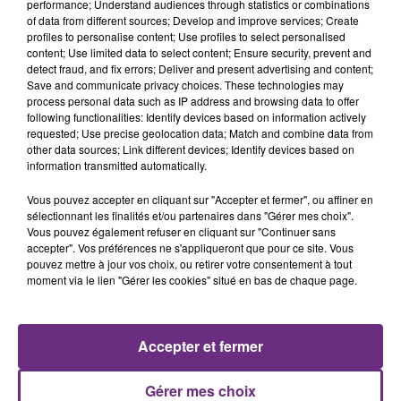
performance; Understand audiences through statistics or combinations
of data from different sources; Develop and improve services; Create
profiles to personalise content; Use profiles to select personalised
content; Use limited data to select content; Ensure security, prevent and
detect fraud, and fix errors; Deliver and present advertising and content;
Save and communicate privacy choices. These technologies may
process personal data such as IP address and browsing data to offer
following functionalities: Identify devices based on information actively
requested; Use precise geolocation data; Match and combine data from
BRUNO MARS
OFENBACH & STARSAILOR
other data sources; Link different devices; Identify devices based on
Locked Out Of Heaven
Four To The Floor
information transmitted automatically.
13h16
13h16
13h08
13h08
Vous pouvez accepter en cliquant sur "Accepter et fermer", ou affiner en
sélectionnant les finalités et/ou partenaires dans "Gérer mes choix".
Vous pouvez également refuser en cliquant sur "Continuer sans
accepter". Vos préférences ne s'appliqueront que pour ce site. Vous
pouvez mettre à jour vos choix, ou retirer votre consentement à tout
moment via le lien "Gérer les cookies" situé en bas de chaque page.
Accepter et fermer
MILEY CYRUS
CHRISTOPHE MAE
Gérer mes choix
Flowers
La Lune