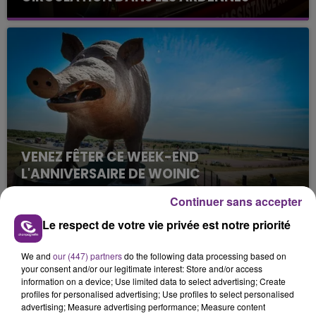
Un feu de remorque s'est déclaré ce mercredi en
fin de matinée sur l'A34.
VENEZ FÊTER CE WEEK-END
L'ANNIVERSAIRE DE WOINIC
Ce samedi 8 août sera un grand jour :
Continuer sans accepter
l'anniversaire du plus gros sanglier du monde.
Le respect de votre vie privée est notre priorité
Une fête est donc organisée et vous êtes tous
TITRES DIFFUSÉS
conviés !
We and
our (447) partners
do the following data processing based on
your consent and/or our legitimate interest: Store and/or access
13h22
13h22
13h19
13h19
information on a device; Use limited data to select advertising; Create
profiles for personalised advertising; Use profiles to select personalised
advertising; Measure advertising performance; Measure content