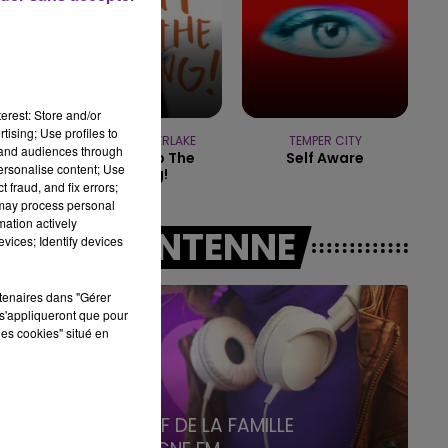
19h15 - 20h00
LA RADIO POP
erest: Store and/or
tising; Use profiles to
JUSTIN TIMBERLAKE
TEMPER CITY
tand audiences through
Can't Stop The
Self Aware
personalise content; Use
Feeling!
 fraud, and fix errors;
 may process personal
mation actively
A L'ANTENNE
vices; Identify devices
rtenaires dans "Gérer
s'appliqueront que pour
les cookies" situé en
5h00 - 6h00
LE BEST OF DE LA FAMILLE