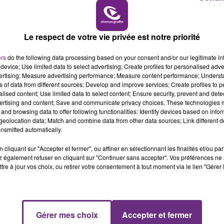
19h00 - 19h15
LA POP MACHINE - CHAMPAGNE FM
Le respect de votre vie privée est notre priorité
ers
do the following data processing based on your consent and/or our legitimate int
device; Use limited data to select advertising; Create profiles for personalised adver
vertising; Measure advertising performance; Measure content performance; Unders
ns of data from different sources; Develop and improve services; Create profiles to 
alised content; Use limited data to select content; Ensure security, prevent and detect
ertising and content; Save and communicate privacy choices. These technologies
and browsing data to offer following functionalities: Identify devices based on infor
eolocation data; Match and combine data from other data sources; Link different de
nsmitted automatically.
cliquant sur "Accepter et fermer", ou affiner en sélectionnant les finalités et/ou pa
 également refuser en cliquant sur "Continuer sans accepter". Vos préférences ne 
VENEZ FÊTER CE WEEK-END
tre à jour vos choix, ou retirer votre consentement à tout moment via le lien "Gérer 
L'ANNIVERSAIRE DE WOINIC
Ce samedi 8 août sera un grand jour :
l'anniversaire du plus gros sanglier du monde.
Une fête est donc organisée et vous êtes tous
Gérer mes choix
Accepter et fermer
19h15 - 20h00
conviés !