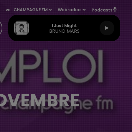
Live :
CHAMPAGNE FM
Webradios
Podcasts
Dracula
TAME IMPALA & JENNIE
NOVEMBRE