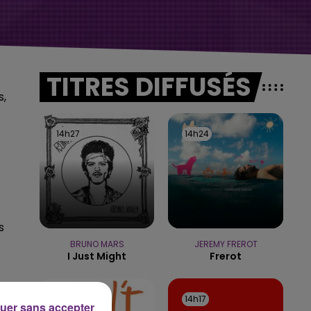
TITRES DIFFUSÉS
s,
14h27
14h27
14h24
14h24
s
BRUNO MARS
JEREMY FREROT
I Just Might
Frerot
14h20
14h20
14h17
14h17
uer sans accepter