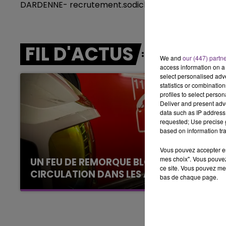
DARDENNE- recrutement.sodichamp@scapest.fr
15h00 - 19h00
LE CLUB CHAMPAGNE FM
FIL D'ACTUS
We and
our (447) partn
access information on a 
select personalised ad
statistics or combinatio
profiles to select person
Deliver and present adv
data such as IP address 
requested; Use precise g
based on information tra
Vous pouvez accepter en 
mes choix". Vous pouvez
UN FEU DE REMORQUE BLOQUE LA
ce site. Vous pouvez met
CIRCULATION DANS LES ARDENNES
bas de chaque page.
Un feu de remorque s'est déclaré ce mercredi
en fin de matinée sur l'A34.
19h00 - 19h15