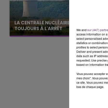
16h00 - 20h00
LE WEEK-END CHAMPAGNE FM
LA CENTRALE NUCLÉAIRE DE CHOOZ
TOUJOURS À L'ARRÊT
We and
our (447) partn
Cela fait déjà une semaine que la centrale
access information on a 
select personalised ad
nucléaire ardennaise est à l'arrêt. Une situation
statistics or combinatio
justifiée par la sécheresse intense qui est
profiles to select person
toujours présente.
Deliver and present adv
data such as IP address 
requested; Use precise g
based on information tra
Vous pouvez accepter en 
mes choix". Vous pouvez
ce site. Vous pouvez met
bas de chaque page.
11h00 - 16h00