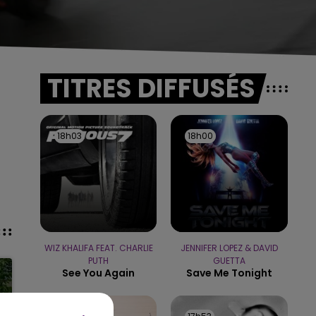
TITRES DIFFUSÉS
18h03
18h03
18h00
18h00
WIZ KHALIFA FEAT. CHARLIE
JENNIFER LOPEZ & DAVID
PUTH
GUETTA
See You Again
Save Me Tonight