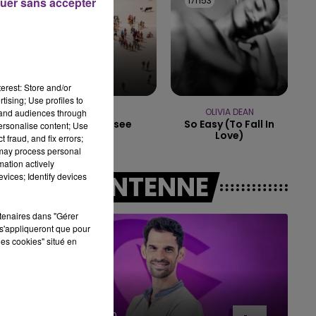
17h56
17h56
17h53
17h53
uer sans accepter
11h00 - 16h00
LE WEEK-END CHAMPAGNE FM
erest: Store and/or
tising; Use profiles to
TRYO
OLIVIA DEAN
tand audiences through
La Traversee
So Easy (to Fall In
personalise content; Use
Love)
 fraud, and fix errors;
 may process personal
mation actively
A L'ANTENNE
vices; Identify devices
rtenaires dans "Gérer
s'appliqueront que pour
les cookies" situé en
7h00 - 11h00