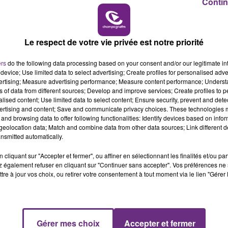
Contin
7h00 - 11h00
BEST OF
Le respect de votre vie privée est notre priorité
LE MAGASIN JOUÉCLUB DE REIMS FERME
SES PORTES
ers
do the following data processing based on your consent and/or our legitimate int
C'était l'une des institutions du centre-ville
device; Use limited data to select advertising; Create profiles for personalised adver
vertising; Measure advertising performance; Measure content performance; Unders
rémois. Le magasin JouéClub est contraint de
ns of data from different sources; Develop and improve services; Create profiles to 
fermer ses portes.
alised content; Use limited data to select content; Ensure security, prevent and detect
ertising and content; Save and communicate privacy choices. These technologies
and browsing data to offer following functionalities: Identify devices based on infor
eolocation data; Match and combine data from other data sources; Link different de
nsmitted automatically.
cliquant sur "Accepter et fermer", ou affiner en sélectionnant les finalités et/ou pa
 également refuser en cliquant sur "Continuer sans accepter". Vos préférences ne 
tre à jour vos choix, ou retirer votre consentement à tout moment via le lien "Gérer 
Gérer mes choix
Accepter et fermer
16h00 - 20h00