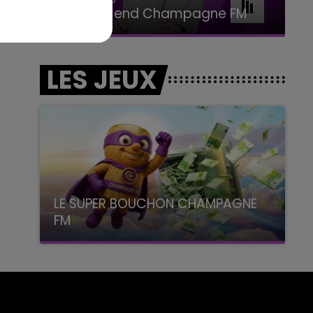
BEST OF
LES JEUX
LE SUPER BOUCHON CHAMPAGNE
FM
avec La Famille Champagne FM, à 8H10