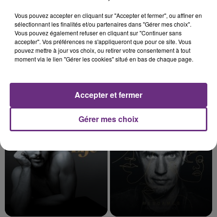
Vous pouvez accepter en cliquant sur "Accepter et fermer", ou affiner en
sélectionnant les finalités et/ou partenaires dans "Gérer mes choix".
Vous pouvez également refuser en cliquant sur "Continuer sans
accepter". Vos préférences ne s'appliqueront que pour ce site. Vous
pouvez mettre à jour vos choix, ou retirer votre consentement à tout
moment via le lien "Gérer les cookies" situé en bas de chaque page.
Accepter et fermer
MAROON 5
ZAHO & MC SOLAAR
Girls Like You
Comme Caroline
Gérer mes choix
15h56
15h56
15h53
15h53