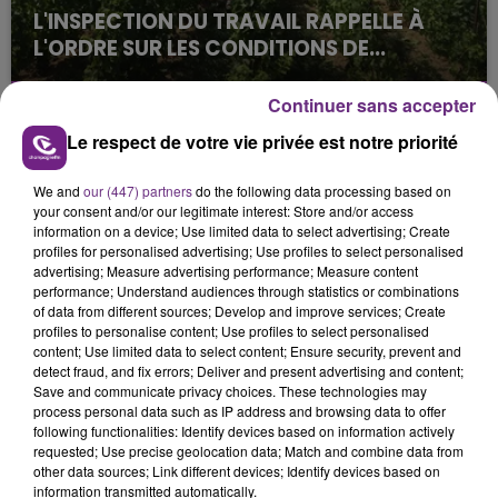
L'INSPECTION DU TRAVAIL RAPPELLE À
L'ORDRE SUR LES CONDITIONS DE...
Alors que les dates de début des vendange 2026
s'est avéré être plus précoce que prévu,
Continuer sans accepter
l'inspection du Travail en profite pour rappeler
Le respect de votre vie privée est notre priorité
les conditions de...
We and
our (447) partners
do the following data processing based on
your consent and/or our legitimate interest: Store and/or access
information on a device; Use limited data to select advertising; Create
profiles for personalised advertising; Use profiles to select personalised
advertising; Measure advertising performance; Measure content
performance; Understand audiences through statistics or combinations
UN FEU DE REMORQUE BLOQUE LA
of data from different sources; Develop and improve services; Create
CIRCULATION DANS LES ARDENNES
profiles to personalise content; Use profiles to select personalised
content; Use limited data to select content; Ensure security, prevent and
Un feu de remorque s'est déclaré ce mercredi en
detect fraud, and fix errors; Deliver and present advertising and content;
fin de matinée sur l'A34.
Save and communicate privacy choices. These technologies may
process personal data such as IP address and browsing data to offer
TITRES DIFFUSÉS
following functionalities: Identify devices based on information actively
requested; Use precise geolocation data; Match and combine data from
other data sources; Link different devices; Identify devices based on
information transmitted automatically.
16h04
16h04
16h00
16h00