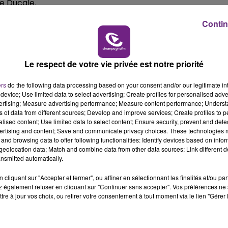
ce Ducale.
11h00 - 16h00
LE WEEK-END CHAMPAGNE FM
es.
Contin
Le respect de votre vie privée est notre priorité
ers
do the following data processing based on your consent and/or our legitimate int
device; Use limited data to select advertising; Create profiles for personalised adver
vertising; Measure advertising performance; Measure content performance; Unders
ns of data from different sources; Develop and improve services; Create profiles to 
alised content; Use limited data to select content; Ensure security, prevent and detect
ertising and content; Save and communicate privacy choices. These technologies
and browsing data to offer following functionalities: Identify devices based on infor
eolocation data; Match and combine data from other data sources; Link different de
nsmitted automatically.
LE MAGASIN JOUÉCLUB DE REIMS FERME
SES PORTES
cliquant sur "Accepter et fermer", ou affiner en sélectionnant les finalités et/ou pa
C'était l'une des institutions du centre-ville
 également refuser en cliquant sur "Continuer sans accepter". Vos préférences ne 
tre à jour vos choix, ou retirer votre consentement à tout moment via le lien "Gérer 
rémois. Le magasin JouéClub est contraint de
fermer ses portes.