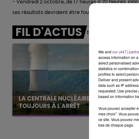
- Vendredi 2 octobre, de 17 heures à 20 heures, pla
7h00 - 11h00
BEST OF
Les résultats devraient être fournis dans les 24 heur
FIL D'ACTUS
We and
our (447) partn
access information on a 
select personalised ad
statistics or combinatio
profiles to select person
Deliver and present adv
data such as IP address 
requested; Use precise g
based on information tra
LA CENTRALE NUCLÉAIRE DE CHOOZ
TOUJOURS À L'ARRÊT
Vous pouvez accepter en 
Cela fait déjà une semaine que la centrale
mes choix". Vous pouvez
ce site. Vous pouvez met
nucléaire ardennaise est à l'arrêt. Une situation
bas de chaque page.
justifiée par la sécheresse intense qui est
toujours présente.