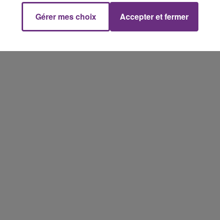
Gérer mes choix
Accepter et fermer
16h00 - 20h00
FM
Le Week-end Champagne FM