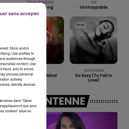
OLIVIA RODRIGO
SIA
16h00 - 20h00
Stupid Song
Unstoppable
LE WEEK-END CHAMPAGNE FM
uer sans accepter
6h19
6h19
6h16
6h16
erest: Store and/or
tising; Use profiles to
tand audiences through
personalise content; Use
 fraud, and fix errors;
NAÏKA
OLIVIA DEAN
 may process personal
One Track Mind
So Easy (to Fall In
mation actively
Love)
vices; Identify devices
A L'ANTENNE
rtenaires dans "Gérer
s'appliqueront que pour
les cookies" situé en