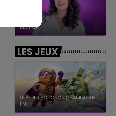
7h00 - 11h00
BEST OF
LES JEUX
LE SUPER BOUCHON CHAMPAGNE
FM
avec La Famille Champagne FM, à 8H10