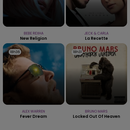
BEBE REXHA
JECK & CARLA
New Religion
La Recette
18h36
18h36
18h31
18h31
ALEX WARREN
BRUNO MARS
Fever Dream
Locked Out Of Heaven