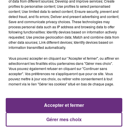
of data from different sources; Develop and improve services; Create
profiles to personalise content; Use profiles to select personalised
Le n° 16 005 (Paris-Est 16 h 42, Troyes 18 h 08) ;
content; Use limited data to select content; Ensure security, prevent and
detect fraud, and fix errors; Deliver and present advertising and content;
Le n° 11 849 (Paris-Est 18 h 42, Troyes 20 h 10) ;
Save and communicate privacy choices. These technologies may
process personal data such as IP address and browsing data to offer
Le n° 11 743 (Paris-Est 20 h 42, Troyes 22 h 12).
following functionalities: Identify devices based on information actively
requested; Use precise geolocation data; Match and combine data from
other data sources; Link different devices; Identify devices based on
FIL D'ACTUS
information transmitted automatically.
Vous pouvez accepter en cliquant sur "Accepter et fermer", ou affiner en
sélectionnant les finalités et/ou partenaires dans "Gérer mes choix".
Vous pouvez également refuser en cliquant sur "Continuer sans
accepter". Vos préférences ne s'appliqueront que pour ce site. Vous
pouvez mettre à jour vos choix, ou retirer votre consentement à tout
moment via le lien "Gérer les cookies" situé en bas de chaque page.
Accepter et fermer
LA CENTRALE NUCLÉAIRE DE CHOOZ
TOUJOURS À L'ARRÊT
Gérer mes choix
Cela fait déjà une semaine que la centrale