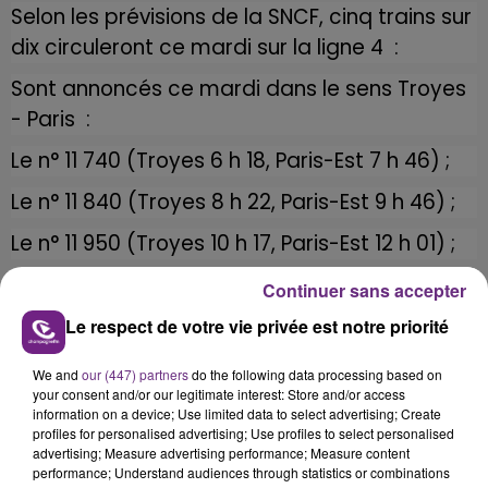
Selon les prévisions de la SNCF, cinq trains sur
dix circuleront ce mardi sur la ligne 4 :
Sont annoncés ce mardi dans le sens Troyes
- Paris :
Le n° 11 740 (Troyes 6 h 18, Paris-Est 7 h 46) ;
Le n° 11 840 (Troyes 8 h 22, Paris-Est 9 h 46) ;
Le n° 11 950 (Troyes 10 h 17, Paris-Est 12 h 01) ;
Le n° 11 846 (Troyes 18 h 22, Paris-Est 19 h 47) ;
Continuer sans accepter
Le n° 11 848 (Troyes 20 h 50, Paris-Est 22 h 16).
Le respect de votre vie privée est notre priorité
Sont annoncés aujourd’hui dans le sens Paris
We and
our (447) partners
do the following data processing based on
- Troyes :
your consent and/or our legitimate interest: Store and/or access
information on a device; Use limited data to select advertising; Create
profiles for personalised advertising; Use profiles to select personalised
Le n° 11 841 (Paris-Est 6 h 42, Troyes 8 h 09) ;
advertising; Measure advertising performance; Measure content
performance; Understand audiences through statistics or combinations
Le n° 11 945 (Paris-Est 11 h 42, Troyes 13 h 07) ;