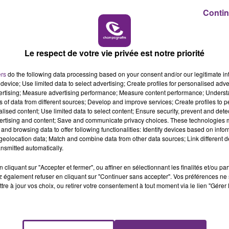
15h00 - 19h00
e billets de TGV. Ce n’est pas acceptable
», dénonce
Contin
LE CLUB CHAMPAGNE FM
 Marne.
Le respect de votre vie privée est notre priorité
ers
do the following data processing based on your consent and/or our legitimate int
device; Use limited data to select advertising; Create profiles for personalised adver
vertising; Measure advertising performance; Measure content performance; Unders
ns of data from different sources; Develop and improve services; Create profiles to 
alised content; Use limited data to select content; Ensure security, prevent and detect
ertising and content; Save and communicate privacy choices. These technologies
and browsing data to offer following functionalities: Identify devices based on infor
eolocation data; Match and combine data from other data sources; Link different de
nsmitted automatically.
VENEZ FÊTER CE WEEK-END
cliquant sur "Accepter et fermer", ou affiner en sélectionnant les finalités et/ou pa
 également refuser en cliquant sur "Continuer sans accepter". Vos préférences ne 
L'ANNIVERSAIRE DE WOINIC
tre à jour vos choix, ou retirer votre consentement à tout moment via le lien "Gérer 
Ce samedi 8 août sera un grand jour :
l'anniversaire du plus gros sanglier du monde.
Une fête est donc organisée et vous êtes tous
conviés !