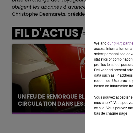
14h00 - 15h00
obligent les abonnés à avancer les frais d’achat d
LA RADIO POP
Christophe Desmarets, président des usagers de la
FIL D'ACTUS
We and
our (447) partn
access information on a 
select personalised ad
statistics or combinatio
profiles to select person
Deliver and present adv
data such as IP address 
requested; Use precise g
based on information tra
UN FEU DE REMORQUE BLOQUE LA
Vous pouvez accepter en 
mes choix". Vous pouvez
CIRCULATION DANS LES ARDENNES
ce site. Vous pouvez met
Un feu de remorque s'est déclaré ce mercredi
bas de chaque page.
en fin de matinée sur l'A34.