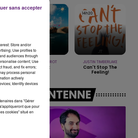
19h00 - 19h15
uer sans accepter
LA POP MACHINE - CHAMPAGNE FM
14h24
14h24
14h20
14h20
erest: Store and/or
tising; Use profiles to
tand audiences through
personalise content; Use
JEREMY FREROT
JUSTIN TIMBERLAKE
 fraud, and fix errors;
Frerot
Can't Stop The
Feeling!
 may process personal
mation actively
vices; Identify devices
A L'ANTENNE
rtenaires dans "Gérer
s'appliqueront que pour
les cookies" situé en