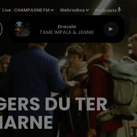
Live :
CHAMPAGNE FM
Webradios
Podcasts
Dracula
TAME IMPALA & JENNIE
GERS DU TER
 MARNE