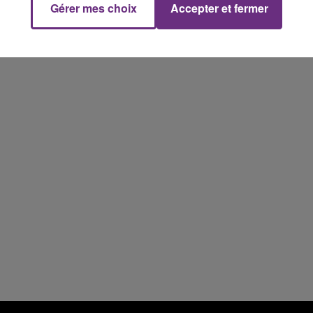
Gérer mes choix
Accepter et fermer
19h00 - 19h15
LA POP MACHINE - CHAMPAGNE FM