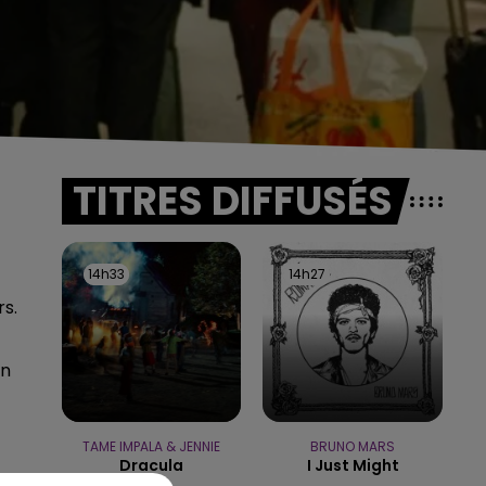
TITRES DIFFUSÉS
14h33
14h33
14h27
14h27
rs.
en
TAME IMPALA & JENNIE
BRUNO MARS
Dracula
I Just Might
s,