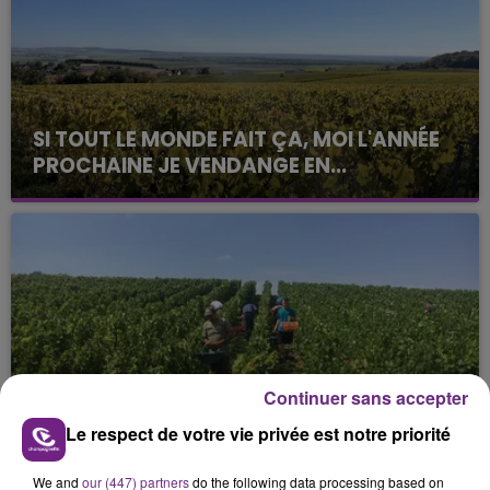
SI TOUT LE MONDE FAIT ÇA, MOI L'ANNÉE
PROCHAINE JE VENDANGE EN...
La vendange en Champagne a débuté ce jeudi 6
août dans la commune de Montgueux (Aube). Du
jamais vu !
Continuer sans accepter
L'INSPECTION DU TRAVAIL RAPPELLE À
Le respect de votre vie privée est notre priorité
L'ORDRE SUR LES CONDITIONS DE...
Alors que les dates de début des vendange 2026
We and
our (447) partners
do the following data processing based on