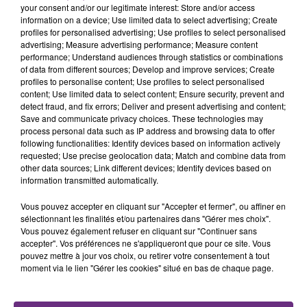
s'est avéré être plus précoce que prévu,
your consent and/or our legitimate interest: Store and/or access
l'inspection du Travail en profite pour rappeler
information on a device; Use limited data to select advertising; Create
TITRES DIFFUSÉS
profiles for personalised advertising; Use profiles to select personalised
les conditions de...
advertising; Measure advertising performance; Measure content
performance; Understand audiences through statistics or combinations
of data from different sources; Develop and improve services; Create
9h11
9h11
9h08
9h08
profiles to personalise content; Use profiles to select personalised
content; Use limited data to select content; Ensure security, prevent and
detect fraud, and fix errors; Deliver and present advertising and content;
Save and communicate privacy choices. These technologies may
process personal data such as IP address and browsing data to offer
following functionalities: Identify devices based on information actively
requested; Use precise geolocation data; Match and combine data from
other data sources; Link different devices; Identify devices based on
information transmitted automatically.
Vous pouvez accepter en cliquant sur "Accepter et fermer", ou affiner en
TAYLOR SWIFT
BRICE CONRAD
sélectionnant les finalités et/ou partenaires dans "Gérer mes choix".
I Knew It, I Knew You
Oh La
Vous pouvez également refuser en cliquant sur "Continuer sans
accepter". Vos préférences ne s'appliqueront que pour ce site. Vous
pouvez mettre à jour vos choix, ou retirer votre consentement à tout
9h04
9h04
8h57
8h57
moment via le lien "Gérer les cookies" situé en bas de chaque page.