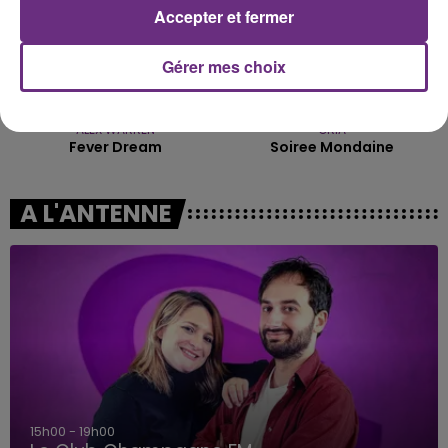
Accepter et fermer
Gérer mes choix
ALEX WARREN
ORIA
Fever Dream
Soiree Mondaine
A L'ANTENNE
15h00 - 19h00