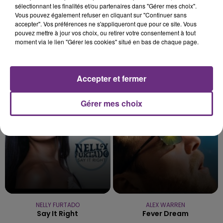
sélectionnant les finalités et/ou partenaires dans "Gérer mes choix".
Vous pouvez également refuser en cliquant sur "Continuer sans
accepter". Vos préférences ne s'appliqueront que pour ce site. Vous
pouvez mettre à jour vos choix, ou retirer votre consentement à tout
moment via le lien "Gérer les cookies" situé en bas de chaque page.
KELLY CLARKSON
JULIEN LIEB
Accepter et fermer
Stronger
Dis-Moi Ou
Gérer mes choix
15h38
15h38
15h36
15h36
NELLY FURTADO
ALEX WARREN
Say It Right
Fever Dream