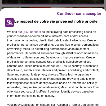
Alors que les dates de début des vendange 2026
s'est avéré être plus précoce que prévu,
Continuer sans accepter
l'inspection du Travail en profite pour rappeler
les conditions de...
Le respect de votre vie privée est notre priorité
We and
our (447) partners
do the following data processing based on
your consent and/or our legitimate interest: Store and/or access
information on a device; Use limited data to select advertising; Create
profiles for personalised advertising; Use profiles to select personalised
advertising; Measure advertising performance; Measure content
UN FEU DE REMORQUE BLOQUE LA
performance; Understand audiences through statistics or combinations
CIRCULATION DANS LES ARDENNES
of data from different sources; Develop and improve services; Create
Un feu de remorque s'est déclaré ce mercredi en
profiles to personalise content; Use profiles to select personalised
content; Use limited data to select content; Ensure security, prevent and
fin de matinée sur l'A34.
detect fraud, and fix errors; Deliver and present advertising and content;
Save and communicate privacy choices. These technologies may
TITRES DIFFUSÉS
process personal data such as IP address and browsing data to offer
following functionalities: Identify devices based on information actively
requested; Use precise geolocation data; Match and combine data from
other data sources; Link different devices; Identify devices based on
15h44
15h44
15h42
15h42
information transmitted automatically.
Vous pouvez accepter en cliquant sur "Accepter et fermer", ou affiner en