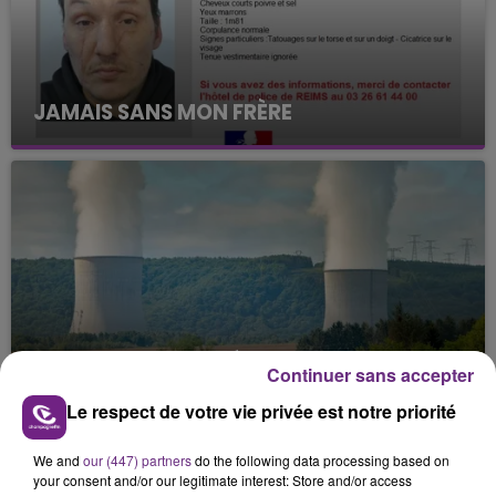
JAMAIS SANS MON FRÈRE
Julien Fourel n'a plus donné signé de vie depuis 5
mois. Sa sœur poursuit ses recherches pour le
retrouver.
LA CENTRALE NUCLÉAIRE DE CHOOZ
Continuer sans accepter
TOUJOURS À L'ARRÊT
Le respect de votre vie privée est notre priorité
Cela fait déjà une semaine que la centrale
nucléaire ardennaise est à l'arrêt. Une situation
We and
our (447) partners
do the following data processing based on
justifiée par la sécheresse intense qui est toujours
TITRES DIFFUSÉS
your consent and/or our legitimate interest: Store and/or access