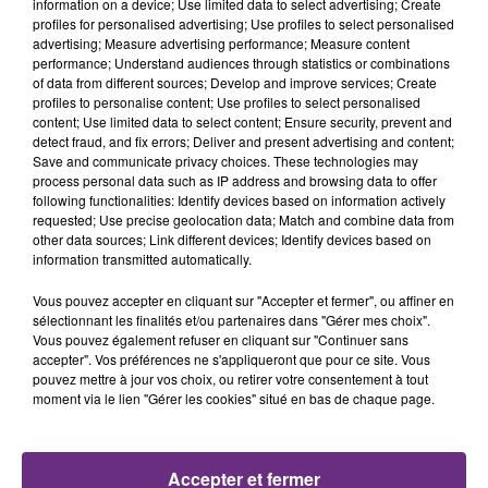
présente.
information on a device; Use limited data to select advertising; Create
profiles for personalised advertising; Use profiles to select personalised
advertising; Measure advertising performance; Measure content
20h48
20h48
20h45
20h45
performance; Understand audiences through statistics or combinations
of data from different sources; Develop and improve services; Create
profiles to personalise content; Use profiles to select personalised
content; Use limited data to select content; Ensure security, prevent and
detect fraud, and fix errors; Deliver and present advertising and content;
Save and communicate privacy choices. These technologies may
process personal data such as IP address and browsing data to offer
following functionalities: Identify devices based on information actively
requested; Use precise geolocation data; Match and combine data from
other data sources; Link different devices; Identify devices based on
information transmitted automatically.
JUNGELI & EMMA
AMY MACDONALD
Juste Un Peu
This Is The Life
Vous pouvez accepter en cliquant sur "Accepter et fermer", ou affiner en
sélectionnant les finalités et/ou partenaires dans "Gérer mes choix".
Vous pouvez également refuser en cliquant sur "Continuer sans
20h42
20h42
20h39
20h39
accepter". Vos préférences ne s'appliqueront que pour ce site. Vous
pouvez mettre à jour vos choix, ou retirer votre consentement à tout
moment via le lien "Gérer les cookies" situé en bas de chaque page.
Accepter et fermer