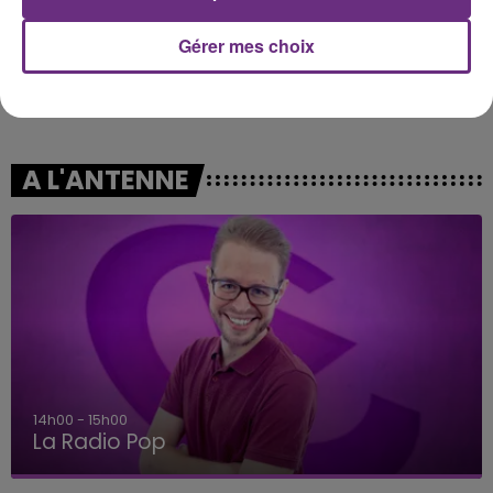
Gérer mes choix
NAÏKA
ADE
One Track Mind
Tout Savoir
A L'ANTENNE
14h00 - 15h00
La Radio Pop