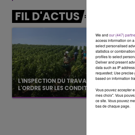
15h00 - 19h00
FIL D'ACTUS
LE CLUB CHAMPAGNE FM
We and
our (447) partn
access information on a 
select personalised ad
statistics or combinatio
profiles to select person
Deliver and present adv
data such as IP address 
requested; Use precise g
based on information tra
L'INSPECTION DU TRAVAIL RAPPELLE À
L'ORDRE SUR LES CONDITIONS DE...
Vous pouvez accepter en 
Alors que les dates de début des vendange
mes choix". Vous pouvez
ce site. Vous pouvez met
2026 s'est avéré être plus précoce que prévu,
bas de chaque page.
l'inspection du Travail en profite pour rappeler
les conditions de...
19h00 - 19h15