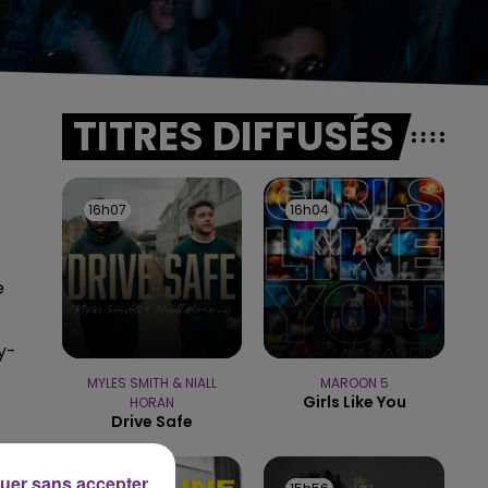
TITRES DIFFUSÉS
16h07
16h07
16h04
16h04
e
y-
MYLES SMITH & NIALL
MAROON 5
Girls Like You
HORAN
Drive Safe
uer sans accepter