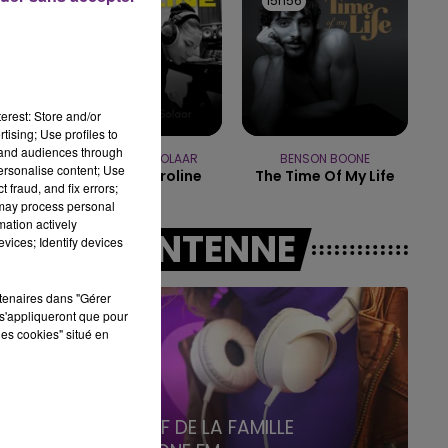
16h00
16h00
15h56
15h56
19h15 - 20h00
LA RADIO POP
erest: Store and/or
tising; Use profiles to
tand audiences through
ZAHO & MC SOLAAR
BENSON BOONE
personalise content; Use
Comme Caroline
The Time Of My Life
 fraud, and fix errors;
 may process personal
mation actively
A L'ANTENNE
vices; Identify devices
rtenaires dans "Gérer
s'appliqueront que pour
les cookies" situé en
5h00 - 6h00
LE BEST OF DE LA FAMILLE