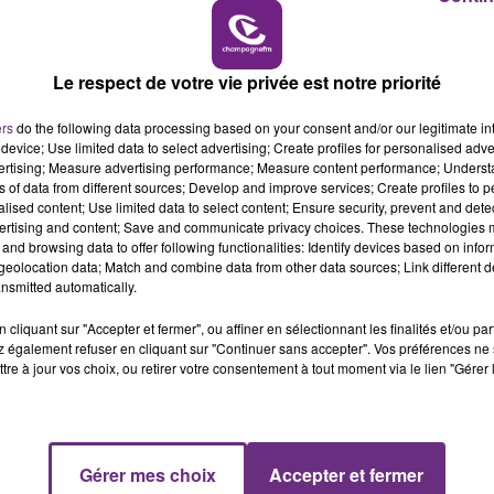
19h00 - 19h15
LA POP MACHINE - CHAMPAGNE FM
Le respect de votre vie privée est notre priorité
ers
do the following data processing based on your consent and/or our legitimate int
device; Use limited data to select advertising; Create profiles for personalised adver
vertising; Measure advertising performance; Measure content performance; Unders
ns of data from different sources; Develop and improve services; Create profiles to 
alised content; Use limited data to select content; Ensure security, prevent and detect
ertising and content; Save and communicate privacy choices. These technologies
and browsing data to offer following functionalities: Identify devices based on infor
eolocation data; Match and combine data from other data sources; Link different de
nsmitted automatically.
UN FEU DE REMORQUE BLOQUE LA
CIRCULATION DANS LES ARDENNES
cliquant sur "Accepter et fermer", ou affiner en sélectionnant les finalités et/ou pa
Un feu de remorque s'est déclaré ce mercredi
 également refuser en cliquant sur "Continuer sans accepter". Vos préférences ne 
tre à jour vos choix, ou retirer votre consentement à tout moment via le lien "Gérer 
en fin de matinée sur l'A34.
Gérer mes choix
Accepter et fermer
19h15 - 20h00