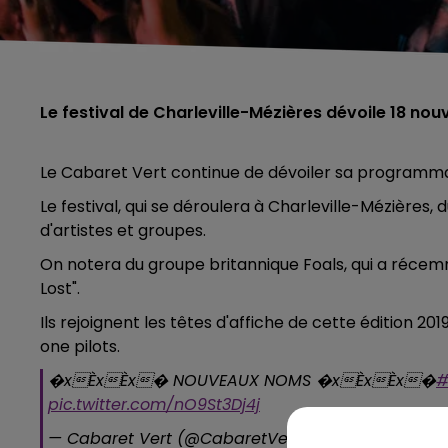
Le festival de Charleville-Mézières dévoile 18 n
Le Cabaret Vert continue de dévoiler sa programma
Le festival, qui se déroulera à Charleville-Mézières
d'artistes et groupes.
On notera du groupe britannique Foals, qui a récem
Lost".
Ils rejoignent les têtes d'affiche de cette édition
one pilots.
�xÈxÈx� NOUVEAUX NOMS �xÈxÈx�
#
pic.twitter.com/nO9St3Dj4j
— Cabaret Vert (@CabaretVert)
19 mars 2019