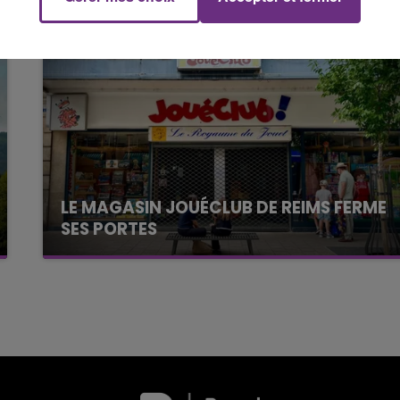
16h00 - 20h00
M
LE WEEK-END CHAMPAGNE FM
LE MAGASIN JOUÉCLUB DE REIMS FERME
SES PORTES
C'était l'une des institutions du centre-ville
rémois. Le magasin JouéClub est contraint de
fermer ses portes.