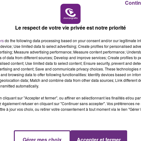
Contin
7h00 - 12h00
M
LE WEEK-END CHAMPAGNE FM
Le respect de votre vie privée est notre priorité
ers
do the following data processing based on your consent and/or our legitimate int
device; Use limited data to select advertising; Create profiles for personalised adver
vertising; Measure advertising performance; Measure content performance; Unders
ns of data from different sources; Develop and improve services; Create profiles to 
alised content; Use limited data to select content; Ensure security, prevent and detect
ertising and content; Save and communicate privacy choices. These technologies
and browsing data to offer following functionalities: Identify devices based on infor
eolocation data; Match and combine data from other data sources; Link different de
nsmitted automatically.
This album is my
cliquant sur "Accepter et fermer", ou affiner en sélectionnant les finalités et/ou pa
 également refuser en cliquant sur "Continuer sans accepter". Vos préférences ne 
. Title, art and
tre à jour vos choix, ou retirer votre consentement à tout moment via le lien "Gérer 
 le
21 Nov. 2019 à 10 :37 PST
Gérer mes choix
Accepter et fermer