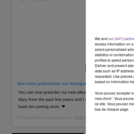
16h00 - 20h00
 FM
LE WEEK-END CHAMPAGNE F
We and
our (447) partn
access information on a 
select personalised ad
statistics or combinatio
profiles to select person
Deliver and present adv
data such as IP address 
requested; Use precise g
based on information tra
Voir cette publication sur Instagram
You can now preorder my new album, out January 10, 2020. 
Vous pouvez accepter en 
mes choix". Vous pouvez
diary from the past few years and I can’t wait for you to hear it
ce site. Vous pouvez met
track list coming soon. ❤
bas de chaque page.
Une publication partagée par
Selena Gomez
(@selenagomez)