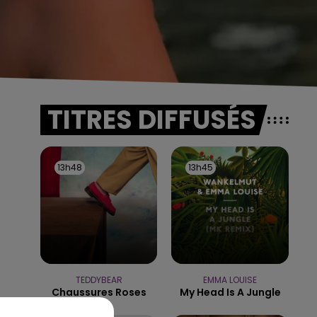
TITRES DIFFUSÉS
13h48
13h48
13h45
13h45
TEDDYBEAR
EMMA LOUISE
Chaussures Roses
My Head Is A Jungle