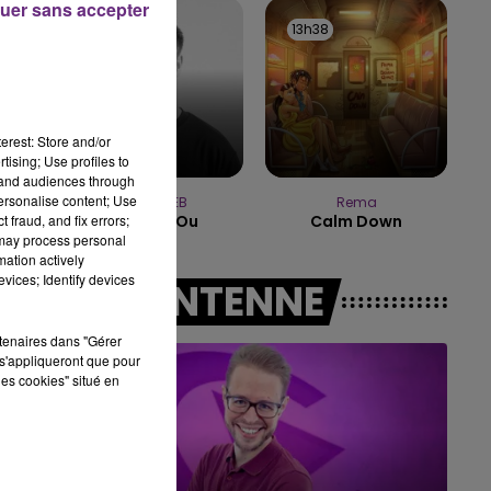
uer sans accepter
16h00 - 20h00
13h42
13h42
13h38
13h38
LE WEEK-END CHAMPAGNE FM
erest: Store and/or
tising; Use profiles to
tand audiences through
personalise content; Use
JULIEN LIEB
Rema
 fraud, and fix errors;
Dis-Moi Ou
Calm Down
 may process personal
mation actively
vices; Identify devices
A L'ANTENNE
rtenaires dans "Gérer
s'appliqueront que pour
les cookies" situé en