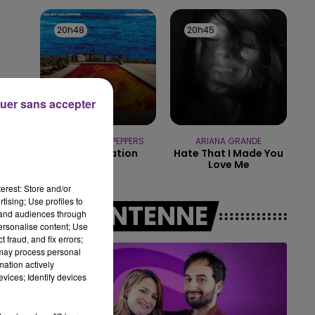
14h00 - 15h00
LA RADIO POP
20h48
20h48
20h45
20h45
uer sans accepter
RED HOT CHILI PEPPERS
ARIANA GRANDE
Californication
Hate That I Made You
Love Me
erest: Store and/or
tising; Use profiles to
A L'ANTENNE
tand audiences through
personalise content; Use
 fraud, and fix errors;
 may process personal
mation actively
vices; Identify devices