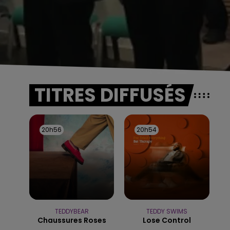
TITRES DIFFUSÉS
20h56
20h56
20h54
20h54
TEDDYBEAR
TEDDY SWIMS
Chaussures Roses
Lose Control