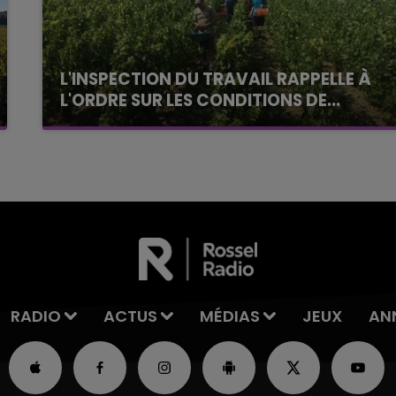
L'INSPECTION DU TRAVAIL RAPPELLE À
L'ORDRE SUR LES CONDITIONS DE...
Alors que les dates de début des vendange
2026 s'est avéré être plus précoce que prévu,
l'inspection du Travail en profite pour rappeler
les conditions de...
RADIO
ACTUS
MÉDIAS
JEUX
AN