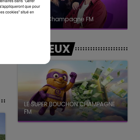
rtenaires dans "Gérer
s'appliqueront que pour
les cookies" situé en
15h00 - 19h00
Le Club Champagne FM
LES JEUX
les
LE SUPER BOUCHON CHAMPAGNE
FM
avec La Famille Champagne FM, à 8H10