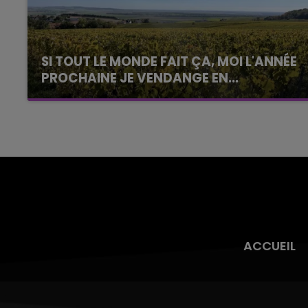
SI TOUT LE MONDE FAIT ÇA, MOI L'ANNÉE
PROCHAINE JE VENDANGE EN...
La vendange en Champagne a débuté ce jeudi
6 août dans la commune de Montgueux (Aube).
Du jamais vu !
ACCUEIL