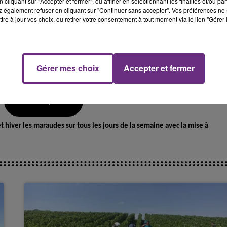
cliquant sur "Accepter et fermer", ou affiner en sélectionnant les finalités et/ou pa
 également refuser en cliquant sur "Continuer sans accepter". Vos préférences ne 
tre à jour vos choix, ou retirer votre consentement à tout moment via le lien "Gérer 
14h00 - 15h00
La Radio Pop
Gérer mes choix
Accepter et fermer
 70 salariés mais également 7 vestiboutiques.
cile fixe, le préfet de l’Aube Thierry Mosimann souhaite d’ailleurs multiplier 
Écouter le podcast
r.
 hiver les maraudes sur tous les jours de la semaine avec la mise à