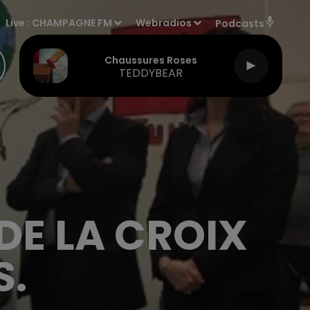
Live :
CHAMPAGNE FM
Webradios
Podcasts
Chaussures Roses
TEDDYBEAR
DE LA CROIX
S.