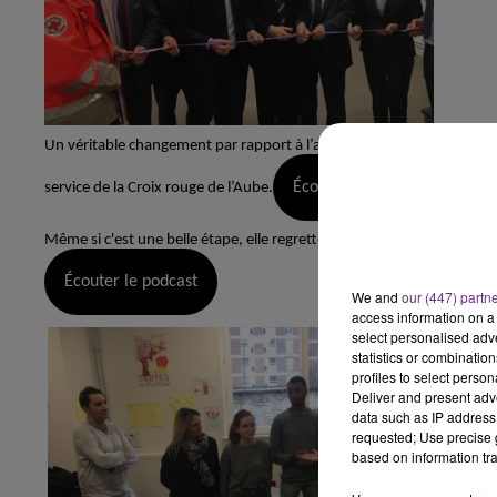
6h00 - 10h00
LA FAMILLE
Un véritable changement par rapport à l’ancien établissement situé
Écouter le podcast
service de la Croix rouge de l’Aube.
Même si c'est une belle étape, elle regrette encore des sans domicile
Écouter le podcast
We and
our (447) partn
access information on a 
select personalised ad
statistics or combinatio
profiles to select person
Deliver and present adv
data such as IP address 
requested; Use precise g
based on information tra