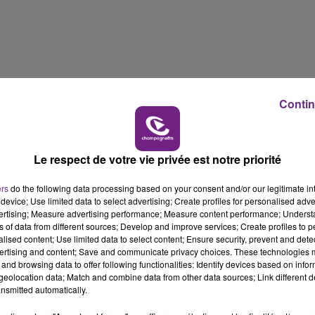
10h00 - 14h00
LE TICKET DE CAISSE
 au Boulevard Jules Guesde nous a confié
Cécile Gesnak la responsable de
Contin
 fixe préfèrent rester à la rue, malheureusement le plus souvent par honte.
Le respect de votre vie privée est notre priorité
ers
do the following data processing based on your consent and/or our legitimate int
device; Use limited data to select advertising; Create profiles for personalised adver
vertising; Measure advertising performance; Measure content performance; Unders
ns of data from different sources; Develop and improve services; Create profiles to 
alised content; Use limited data to select content; Ensure security, prevent and detect
ertising and content; Save and communicate privacy choices. These technologies
and browsing data to offer following functionalities: Identify devices based on infor
eolocation data; Match and combine data from other data sources; Link different de
nsmitted automatically.