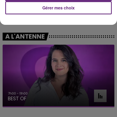
Gérer mes choix
JUNGELI & EMMA
CLEAN BANDIT FEAT. JESS GLYNNE
Juste Un Peu
Rather Be
A L'ANTENNE
7h00 - 11h00
BEST OF