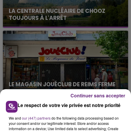
LA CENTRALE NUCLÉAIRE DE CHOOZ
TOUJOURS À L'ARRÊT
Cela fait déjà une semaine que la centrale
nucléaire ardennaise est à l'arrêt. Une situation
justifiée par la sécheresse intense qui est toujours
présente.
LE MAGASIN JOUÉCLUB DE REIMS FERME
SES PORTES
Continuer sans accepter
C'était l'une des institutions du centre-ville
Le respect de votre vie privée est notre priorité
rémois. Le magasin JouéClub est contraint de
fermer ses portes.
TITRES DIFFUSÉS
We and
our (447) partners
do the following data processing based on
your consent and/or our legitimate interest: Store and/or access
information on a device; Use limited data to select advertising; Create