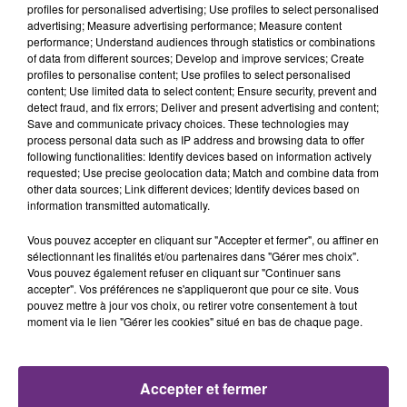
profiles for personalised advertising; Use profiles to select personalised
7h57
7h57
7h54
7h54
advertising; Measure advertising performance; Measure content
performance; Understand audiences through statistics or combinations
of data from different sources; Develop and improve services; Create
profiles to personalise content; Use profiles to select personalised
content; Use limited data to select content; Ensure security, prevent and
detect fraud, and fix errors; Deliver and present advertising and content;
Save and communicate privacy choices. These technologies may
process personal data such as IP address and browsing data to offer
following functionalities: Identify devices based on information actively
requested; Use precise geolocation data; Match and combine data from
other data sources; Link different devices; Identify devices based on
ARIANA GRANDE
JECK & CARLA
information transmitted automatically.
Hate That I Made You Love
La Recette
Me
Vous pouvez accepter en cliquant sur "Accepter et fermer", ou affiner en
sélectionnant les finalités et/ou partenaires dans "Gérer mes choix".
7h50
7h50
7h46
7h46
Vous pouvez également refuser en cliquant sur "Continuer sans
accepter". Vos préférences ne s'appliqueront que pour ce site. Vous
pouvez mettre à jour vos choix, ou retirer votre consentement à tout
moment via le lien "Gérer les cookies" situé en bas de chaque page.
Accepter et fermer