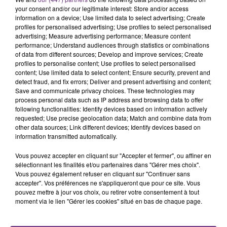
rémois. Le magasin JouéClub est contraint de
your consent and/or our legitimate interest: Store and/or access
information on a device; Use limited data to select advertising; Create
fermer ses portes.
TITRES DIFFUSÉS
profiles for personalised advertising; Use profiles to select personalised
advertising; Measure advertising performance; Measure content
performance; Understand audiences through statistics or combinations
of data from different sources; Develop and improve services; Create
17h43
17h43
17h41
17h41
profiles to personalise content; Use profiles to select personalised
content; Use limited data to select content; Ensure security, prevent and
detect fraud, and fix errors; Deliver and present advertising and content;
Save and communicate privacy choices. These technologies may
process personal data such as IP address and browsing data to offer
following functionalities: Identify devices based on information actively
requested; Use precise geolocation data; Match and combine data from
other data sources; Link different devices; Identify devices based on
information transmitted automatically.
Vous pouvez accepter en cliquant sur "Accepter et fermer", ou affiner en
MACKLEMORE
TAYLOR SWIFT
sélectionnant les finalités et/ou partenaires dans "Gérer mes choix".
Can't Hold Us
I Knew It, I Knew You
Vous pouvez également refuser en cliquant sur "Continuer sans
accepter". Vos préférences ne s'appliqueront que pour ce site. Vous
pouvez mettre à jour vos choix, ou retirer votre consentement à tout
17h38
17h38
17h36
17h36
moment via le lien "Gérer les cookies" situé en bas de chaque page.